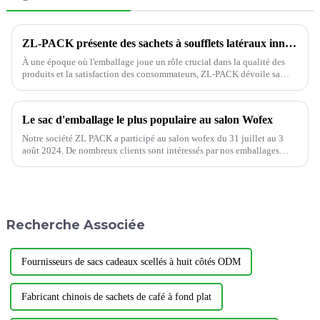
ZL-PACK présente des sachets à soufflets latéraux innovants pour une conservation supérieure des produits
À une époque où l'emballage joue un rôle crucial dans la qualité des
produits et la satisfaction des consommateurs, ZL-PACK dévoile sa
dernière nouveauté : la pochette à soufflet latéral. Ces pochettes ont été
soigneusement conçues...
Le sac d'emballage le plus populaire au salon Wofex
Notre société ZL PACK a participé au salon wofex du 31 juillet au 3
août 2024. De nombreux clients sont intéressés par nos emballages
flexibles.
Recherche Associée
Fournisseurs de sacs cadeaux scellés à huit côtés ODM
Fabricant chinois de sachets de café à fond plat