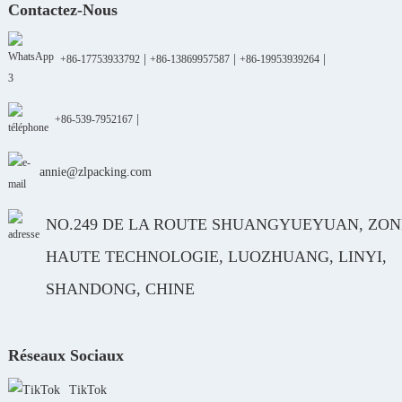
Contactez-Nous
|
|
|
+86-17753933792
+86-13869957587
+86-19953939264
|
+86-539-7952167
annie@zlpacking.com
NO.249 DE LA ROUTE SHUANGYUEYUAN, ZON
HAUTE TECHNOLOGIE, LUOZHUANG, LINYI,
SHANDONG, CHINE
Réseaux Sociaux
TikTok