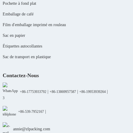
Pochette à fond plat
Emballage de café
Film d'emballage imprimé en rouleau
Sac en papier
Étiquettes autocollantes
Sac de transport en plastique
Contactez-Nous
|
|
|
+86-17753933792
+86-13869957587
+86-19953939264
|
+86-539-7952167
annie@zlpacking.com