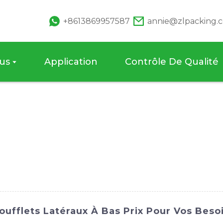
+8613869957587
annie@zlpacking.
us
Application
Contrôle De Qualité
oufflets Latéraux À Bas Prix Pour Vos Bes