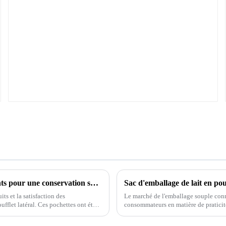
ZL-PACK présente des sachets à soufflets latéraux innovants pour une conservation supérieure des produits
Sac d'emballage de lait en 
ts et la satisfaction des
Le marché de l'emballage souple conn
flet latéral. Ces pochettes ont été
consommateurs en matière de praticité,
d'emballages souples...