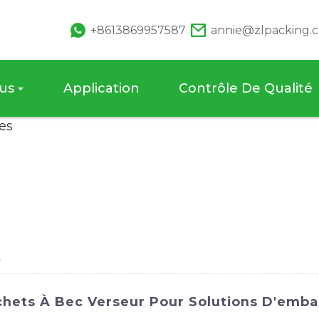
+8613869957587
annie@zlpacking.
us
Application
Contrôle De Qualité
s
achets À Bec Verseur Pour Solutions D'emba