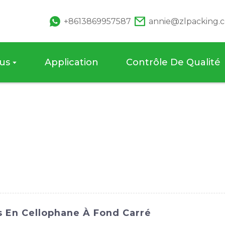
+8613869957587
annie@zlpacking.
us
Application
Contrôle De Qualité
s En Cellophane À Fond Carré