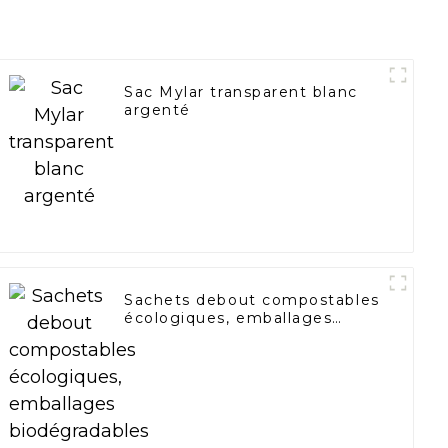
Sac Mylar transparent blanc
argenté
Sachets debout compostables
écologiques, emballages
biodégradables à fermeture
éclair, sacs en papier kraft
monocouche personnalisés
avec logo