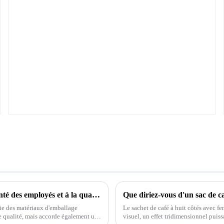
Linyi Zhuli Packaging Materials Co., Ltd. : Priorité à la santé des employés et à la qualité des emballages
Que diriez-vous d'un sac de ca
rie des matériaux d'emballage
Le sachet de café à huit côtés avec fe
e qualité, mais accorde également une
visuel, un effet tridimensionnel puiss