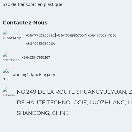
Sac de transport en plastique
Contactez-Nous
|
|
|
+86-17753933792
+86-13869957587
+86-17753941865
+86-19953939264
+86-539-7952167
annie@zlpacking.com
NO.249 DE LA ROUTE SHUANGYUEYUAN, 
DE HAUTE TECHNOLOGIE, LUOZHUANG, LI
SHANDONG, CHINE