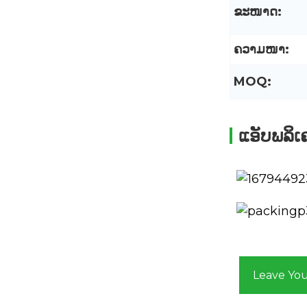
ຂະໜາດ:
ຄວາມໜາ:
MOQ:
ແອັບພລິເ
Leave Yo