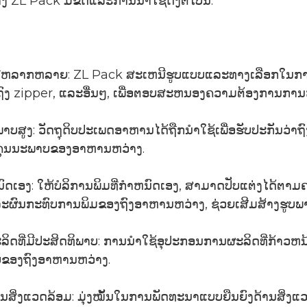
ZL Pack ມີຂໍ້ດີແລະການນໍາໃຊ້ດັ່ງຕໍ່ໄປນີ້:
່ຫລາກຫລາຍ: ZL Pack ສະເຫນີຮູບແບບແລະທາງເລືອກໃນການອ
 ຖົງ zipper, ແລະອື່ນໆ, ເພື່ອຕອບສະຫນອງຄວາມຕ້ອງການກາ
ພາບສູງ: ວັດຖຸດິບປະເພດອາຫານໄດ້ຖືກນໍາໃຊ້ເພື່ອຮັບປະກ
ຸນນະພາບຂອງອາຫານຫວ່າງ.
ນົດເອງ: ໃຫ້ບໍລິການພິມທີ່ກໍາຫນົດເອງ, ສາມາດປັບແຕ່ງໄດ້ຕ
ະຜົນກະທົບການພິມຂອງຖົງອາຫານຫວ່າງ, ຊ່ວຍເສີມສ້າງຮູບພາບຂ
ດທີ່ມີປະສິດທິພາບ: ການນໍາໃຊ້ອຸປະກອນການຜະລິດທີ່ກ້າວຫນ
ຂອງຖົງອາຫານຫວ່າງ.
ນສິ່ງແວດລ້ອມ: ມຸ່ງໝັ້ນໃນການພັດທະນາແບບຍືນຍົງດ້ານສິ່ງແ