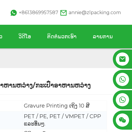
+8613869957587
annie@zlpacking.com
ວ
ວິດີໂອ
ຕິດຕໍ່ພວກເຮົາ
ລາຍການ
+8617753933792
ອາຫານຫວ່າງ/ກະເປົ໋າອາຫານຫວ່າງ
Loading...
Loading...
+8619953939264
Gravure Printing ເຖິງ 10 ສີ
PET / PE, PET / VMPET / CPP
ແລະອື່ນໆ.