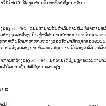
ຊ້ໃໝ່ໄດ້ ເພື່ອຫຼຸດຜ່ອນຜົນກະທົບຕໍ່ສິ່ງແວດລ້ອມ.
ງຂອງ ZL Pack ແມ່ນເຫມາະສົມສໍາລັບການຫຸ້ມຫໍ່ອາຫານຫວ່າ
ົມຕ່າງໆແລະອື່ນໆ. ຖົງເຫຼົ່ານີ້ສາມາດສະຫນອງການຮັກສາຄວາມສ
ອາຍຸການເກັບຮັກສາອາຫານຫວ່າງແລະຮັກສາລົດຊາດແລະຄຸນນະ
່ມຄວາມດຶງດູດຂອງການຫຸ້ມຫໍ່ແລະຮູບພາບຍີ່ຫໍ້ຂອງຜະລິດຕະພັນ
ົງອາຫານຫວ່າງຂອງ ZL Pack ມີຄວາມໄດ້ປຽບຫຼາຍແລະເຫມາະສ
ແກ້ໄຂການຫຸ້ມຫໍ່ທີ່ມີຄຸນນະພາບສູງ.
ເພາະ
າ​ເນີ