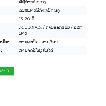
ສີທີ່ກໍາຫນົດເອງ
ຂະຫນາດທີ່ກໍາຫນົດເອງ
15-20 ມື້
30000PCS / ການອອກແບບ / ຂະຫ
ນາດ
ະນຶກ:
ການຜະນຶກຄວາມຮ້ອນ
ດ:
ສາມາດຣີໄຊເຄິນໄດ້
ເຮົາ