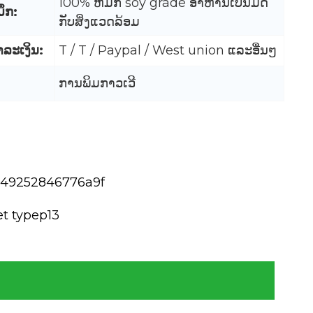
100% ຫມຶກ soy grade ອາຫານເປັນມິດ
ຶກ:
ກັບສິ່ງແວດລ້ອມ
າລະເງິນ:
T / T / Paypal / West union ແລະອື່ນໆ
ການພິມກາວເວີ