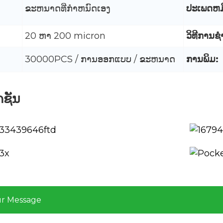
ຂະຫນາດທີ່ກໍາຫນົດເອງ
ປະເພດຫມ
20 ຫາ 200 micron
ວິທີການຊໍ
30000PCS / ການອອກແບບ / ຂະຫນາດ
ການພິມ:
ຄຊັນ
ur Message