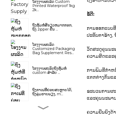
ຖົງອາຫານຫວ່າງ 
ໂຮງງານຜະລິດ Custom
Printed Waterproof 1kg
2k...
ຂໍ້ດີ:
ຖົງຫຸ້ມຫໍ່ສີຂຽວຫມາກກອກ,
ການອອກແບບທີ
ຖົງ zipper ຢືນ ...
ປະທັບຕາຂ້າງ,
ໂຮງງານຜະລິດ
ວັດສະດຸຄຸນນະ
Customized Packaging
Bag Supplement Res...
ຄວາມສົດແລະຄ
ໂຮງງານຜະລິດຖົງຫຸ້ມຫໍ່
ການພິມທີ່ກໍາຫ
custom ສໍາລັບ ...
ແຕກຕ່າງກັນແລ
ຖົງກາເຟທີ່ຍ່ອຍສະຫຼາຍໄດ້,
ຂະບວນການຜະລິ
ຖົງລຸ່ມຮາບພຽງ, m...
ແລະຄຸນນະພາບ
ແຊມພູ ປັບສະພາບຜົມ
ຄວາມຍືນຍົງດ້າ
ຜະລິດຕະພັນບຳລຸງຜົມ