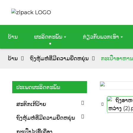
ບ້ານ
ຜະລິດຕະພັນ
ກ່ຽວກັບພວກເຮົາ
ບ້ານ
ຖົງຫຸ້ມຫໍ່ທີ່ມີຄວາມຍືດຫຍຸ່ນ
ກະເປົ໋າອາຫານ
ປະເພດຜະລິດຕະພັນ
Loading...
Loading...
ສະຕິກເກີປ້າຍ
ຖົງຫຸ້ມຫໍ່ທີ່ມີຄວາມຍືດຫຍຸ່ນ
ກະເປົ໋າໄປຊື້ເຄື່ອງ