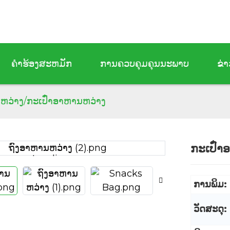
ຄໍາຮ້ອງສະຫມັກ
ການຄວບຄຸມຄຸນນະພາບ
ຂ່າ
ຫວ່າງ/ກະເປົ໋າອາຫານຫວ່າງ
ກະເປົ໋າ
Loading...
Loading...
ການພິມ:
ວັດສະດຸ: