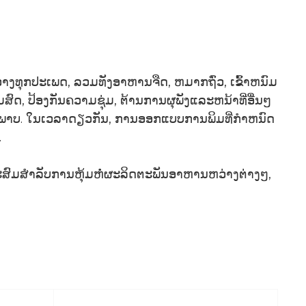
ງທຸກປະເພດ, ລວມທັງອາຫານຈືດ, ຫມາກຖົ່ວ, ເຂົ້າຫນົມ
ົດ, ປ້ອງກັນຄວາມຊຸ່ມ, ຕ້ານການຜຸພັງແລະຫນ້າທີ່ອື່ນໆ
ພາບ. ໃນເວລາດຽວກັນ, ການອອກແບບການພິມທີ່ກໍາຫນົດ
.
ົມສໍາລັບການຫຸ້ມຫໍ່ຜະລິດຕະພັນອາຫານຫວ່າງຕ່າງໆ,