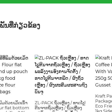
ັນທີ່ກ່ຽວຂ້ອງ
Kraft P
Package
່ພິມດ້ວຍເມັດເຂົ້າ
ZL-PACK ຖົ່ວເຫຼືອງ / ທາດໂປຼ
Eco Fri
ur flat bottom
ຕີນຈາກຖົ່ວເຫຼືອງ / ຖົ່ວເຫຼືອງ
1kg Sid