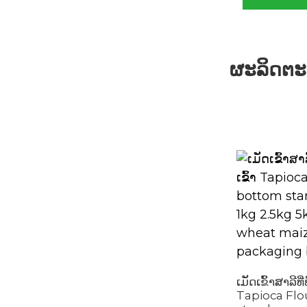
ຜະລິດຕະພ
ເມັດເຂົ້າສາລີທີ
Tapioca Flo