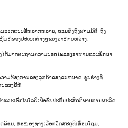
ອກແບບທີ່ຫລາກຫລາຍ, ລວມທັງຖົງສາມມິຕິ, ຖົງ
ນຫຸ້ມຫໍ່ຂອງປະເພດຕ່າງໆຂອງອາຫານຫວ່າງ.
ັນວ່າຖົງໄດ້ມາດຕະຖານຄວາມປອດໄພຂອງອາຫານແລະຮັກສາ
າມຄວາມຕ້ອງການຂອງລູກຄ້າຂອງຂະຫນາດ, ຮູບຮ່າງທີ່
ອງຍີ່ຫໍ້.
້າແລະເຕັກໂນໂລຢີເພື່ອຮັບປະກັນປະສິດທິພາບການຜະລິດ
ວດລ້ອມ, ສະໜອງທາງເລືອກວັດສະດຸທີ່ເສື່ອມໂຊມ,