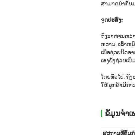
individu...
ສາມາດນຳກັບມາໃ
ໂຮງງານສະຫນອງການຫຸ້ມຫໍ່
ຈຸດປະສົງ:
Ketchup Roll Film Sach
...
ຖົງອາຫານຫວ່າ
Grains Storage
ຫວານ, ເຂົ້າຫນ
Packaging Bag Cereals
ເພື່ອຊ່ວຍຍືດ
Moisture I...
ເອງຍັງຊ່ວຍເພີ
ຖົງບັນຈຸພັນຊີ້ນງົວ Jerky ພິມ
ແບບກຳນົດເອງ Reseala...
ໂດຍທົ່ວໄປ, ຖ
ໃຫ້ລູກຄ້າມີການ
ຂໍ້ມູນຈໍາ
ສະ​ຖານ​ທີ່​ຕົ້ນ​ກໍ