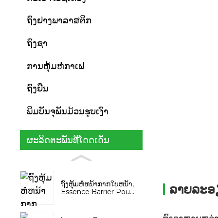
ຖົງຢາງພາລາສຕິກ
ຖົງຊາ
ການຫຸ້ມຫໍ່ກາເຟ
ຖົງຢືນ
ພິມບັນຈຸພັນມ້ວນຮູບເງົາ
ຜະລິດຕະພັນທີ່ໂດດເດັ່ນ
ຖົງຫຸ້ມຫໍ່ຫນ້າກາກໃບຫນ້າ,
ລາຍລະອ
Essence Barrier Pou...