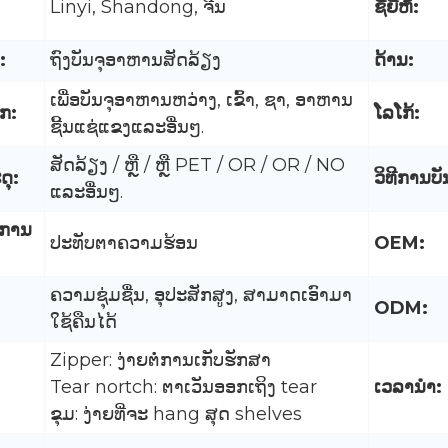
Linyi, Shandong, ຈີນ
ຊື່ຍີ່ຫໍ້:
:
ຖົງບັນຈຸອາຫານສັດລ້ຽງ
ດ້ານ:
ເພື່ອບັນຈຸອາຫານຫວ່າງ, ເຂົ້າ, ຊາ, ອາຫານ
ກ:
ໂລໂກ້:
ຊີ້ນແຊ່ແຂງແລະອື່ນໆ.
ສັດລ້ຽງ / ຫຼື / ຫຼື PET / OR / OR / NO
ດຸ:
ວິທີການບັ
ແລະອື່ນໆ.
 ການ
ປະທັບຕາຄວາມຮ້ອນ
OEM:
ຄວາມຊຸ່ມຊື່ນ, ອຸປະສັກສູງ, ສາມາດເອົາມາ
ODM:
ໃຊ້ຄືນໄດ້
Zipper: ງ່າຍຕໍ່ການເກັບຮັກສາ
Tear nortch: ຕາເວັນອອກເຖິງ tear
ເວລານໍາ:
ຂຸມ: ງ່າຍທີ່ຈະ hang ສຸດ shelves