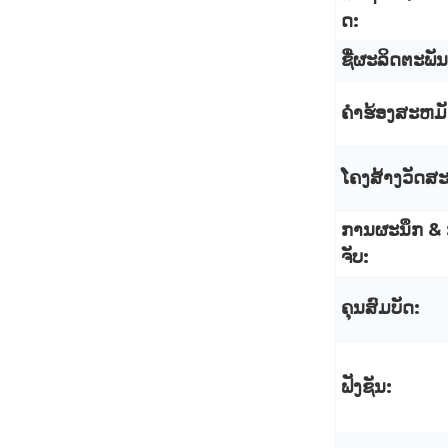
ດ:
ຊື່ຜະລິດຕະພັນ
ຄໍາຮ້ອງສະຫມັ
ໂຄງສ້າງວັດສະ
ການຜະນຶກ &
ຈັບ:
ຄຸນສົມບັດ:
ຟັງຊັນ: