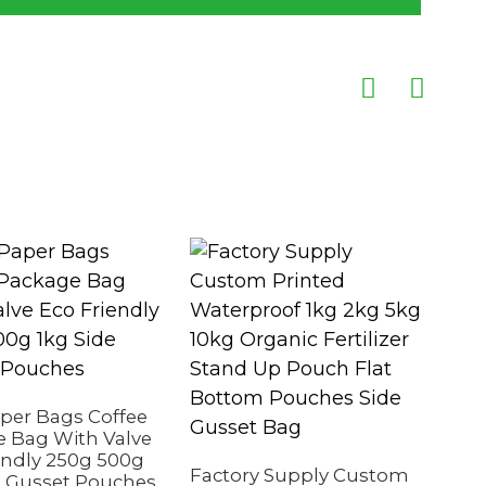
ຜູ້
ຂະຫ
ຊຸດສ
aper Bags Coffee
 Bag With Valve
endly 250g 500g
Factory Supply Custom
e Gusset Pouches