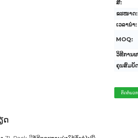
ສີ:
ຂະໜາດ:
ເວລານໍາ:
MOQ:
ວິທີການຜ
ຄຸນສົມບັ
ຕິດຕໍ່ພວກ
ຽດ