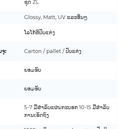
ຊຸດ ZL
Glossy, Matt, UV ແລະອື່ນໆ.
ໂລໂກ້ທີ່ປັບແຕ່ງ
ນຈຸ:
Carton / pallet / ປັບແຕ່ງ
ຍອມຮັບ
ຍອມຮັບ
5-7 ມື້ສໍາລັບແຜ່ນກະບອກ 10-15 ມື້ສໍາລັບ
ການເຮັດຖົງ.