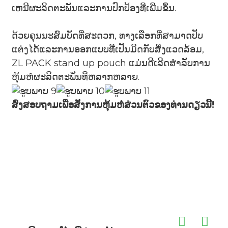
ເຫນີຜະລິດຕະພັນແລະການປົກປ້ອງທີ່ເພີ່ມຂຶ້ນ.
ດ້ວຍຄຸນນະສົມບັດທີ່ສະດວກ, ທາງເລືອກທີ່ສາມາດປັບ
ແຕ່ງໄດ້ແລະການອອກແບບທີ່ເປັນມິດກັບສິ່ງແວດລ້ອມ,
ZL PACK stand up pouch ແມ່ນດີເລີດສໍາລັບການ
ຫຸ້ມຫໍ່ຜະລິດຕະພັນທີ່ຫລາກຫລາຍ.
ສົ່ງສອບຖາມເພື່ອສັ່ງການຫຸ້ມຫໍ່ສ່ວນຕົວຂອງທ່ານດຽວນີ້!