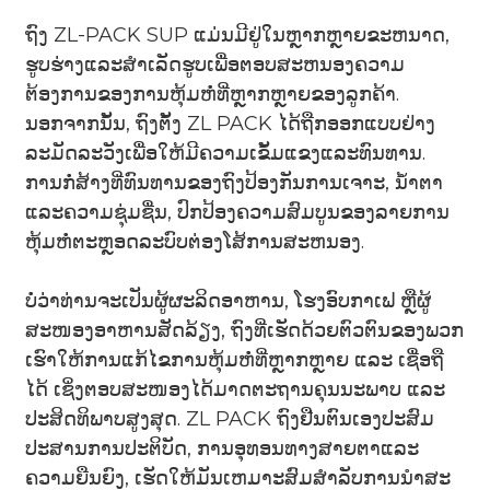
ຖົງ ZL-PACK SUP ແມ່ນມີຢູ່ໃນຫຼາກຫຼາຍຂະຫນາດ,
ຮູບຮ່າງແລະສໍາເລັດຮູບເພື່ອຕອບສະຫນອງຄວາມ
ຕ້ອງການຂອງການຫຸ້ມຫໍ່ທີ່ຫຼາກຫຼາຍຂອງລູກຄ້າ.
ນອກຈາກນັ້ນ, ຖົງຕັ້ງ ZL PACK ໄດ້ຖືກອອກແບບຢ່າງ
ລະມັດລະວັງເພື່ອໃຫ້ມີຄວາມເຂັ້ມແຂງແລະທົນທານ.
ການກໍ່ສ້າງທີ່ທົນທານຂອງຖົງປ້ອງກັນການເຈາະ, ນ້ໍາຕາ
ແລະຄວາມຊຸ່ມຊື່ນ, ປົກປ້ອງຄວາມສົມບູນຂອງລາຍການ
ຫຸ້ມຫໍ່ຕະຫຼອດລະບົບຕ່ອງໂສ້ການສະຫນອງ.
ບໍ່ວ່າທ່ານຈະເປັນຜູ້ຜະລິດອາຫານ, ໂຮງອົບກາເຟ ຫຼືຜູ້
ສະໜອງອາຫານສັດລ້ຽງ, ຖົງທີ່ເຮັດດ້ວຍຕົວຕົນຂອງພວກ
ເຮົາໃຫ້ການແກ້ໄຂການຫຸ້ມຫໍ່ທີ່ຫຼາກຫຼາຍ ແລະ ເຊື່ອຖື
ໄດ້ ເຊິ່ງຕອບສະໜອງໄດ້ມາດຕະຖານຄຸນນະພາບ ແລະ
ປະສິດທິພາບສູງສຸດ. ZL PACK ຖົງຢືນຕົນເອງປະສົມ
ປະສານການປະຕິບັດ, ການອຸທອນທາງສາຍຕາແລະ
ຄວາມຍືນຍົງ, ເຮັດໃຫ້ມັນເຫມາະສົມສໍາລັບການນໍາສະ