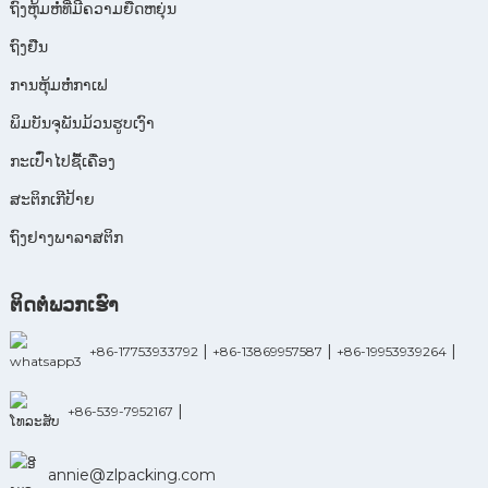
ຖົງຫຸ້ມຫໍ່ທີ່ມີຄວາມຍືດຫຍຸ່ນ
ຖົງຢືນ
ການຫຸ້ມຫໍ່ກາເຟ
ພິມບັນຈຸພັນມ້ວນຮູບເງົາ
ກະເປົ໋າໄປຊື້ເຄື່ອງ
ສະຕິກເກີປ້າຍ
ຖົງຢາງພາລາສຕິກ
ຕິດຕໍ່ພວກເຮົາ
|
|
|
+86-17753933792
+86-13869957587
+86-19953939264
|
+86-539-7952167
annie@zlpacking.com