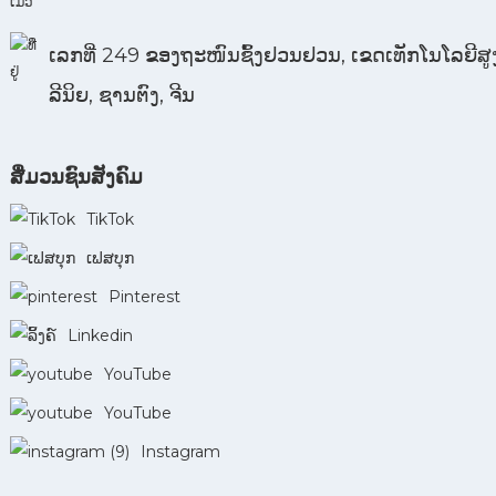
ເລກທີ່ 249 ຂອງຖະໜົນຊົ້ງຢວນຢວນ, ເຂດເທັກໂນໂລຍີສູງ,
ລີນິຍ, ຊານຕົງ, ຈີນ
ສື່ມວນຊົນສັງຄົມ
TikTok
ເຟສບຸກ
Pinterest
Linkedin
YouTube
YouTube
Instagram