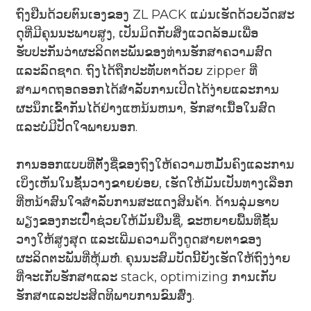
ຖົງຢືນດ້ວຍຕົນເອງຂອງ ZL PACK ແມ່ນເຮັດດ້ວຍວັດສະ
ດຸທີ່ມີຄຸນນະພາບສູງ, ເປັນມິດກັບສິ່ງແວດລ້ອມເພື່ອ
ຮັບປະກັນວ່າຜະລິດຕະພັນຂອງທ່ານຮັກສາຄວາມສົດ
ແລະລົດຊາດ. ຖົງໄດ້ຖືກປະທັບຕາດ້ວຍ zipper ທີ່
ສາມາດຖອດອອກໄດ້ສໍາລັບການເປີດໄດ້ງ່າຍແລະການ
ຜະນຶກເຂົ້າກັນໄດ້ຢ່າງແຫນ້ນຫນາ, ຮັກສາເນື້ອໃນສົດ
ແລະບໍ່ມີປັດໃຈພາຍນອກ.
ການອອກແບບທີ່ຕັ້ງຊື່ຂອງຖົງໃຫ້ຄວາມຫມັ້ນຄົງແລະການ
ເບິ່ງເຫັນໃນຊັ້ນວາງຂາຍຍ່ອຍ, ເຮັດໃຫ້ມັນເປັນທາງເລືອກ
ທີ່ຫນ້າສົນໃຈສໍາລັບການສະແດງສິນຄ້າ. ດ້ານລຸ່ມຮາບ
ພຽງຂອງກະເປົ໋າຊ່ວຍໃຫ້ມັນຢືນຊື່, ຂະຫຍາຍພື້ນທີ່ຊັ້ນ
ວາງໃຫ້ສູງສຸດ ແລະເພີ່ມຄວາມດຶງດູດສາຍຕາຂອງ
ຜະລິດຕະພັນທີ່ຫຸ້ມຫໍ່. ຄຸນນະສົມບັດນີ້ຍັງເຮັດໃຫ້ຖົງງ່າຍ
ທີ່ຈະເກັບຮັກສາແລະ stack, optimizing ການເກັບ
ຮັກສາແລະປະສິດທິພາບການຂົນສົ່ງ.