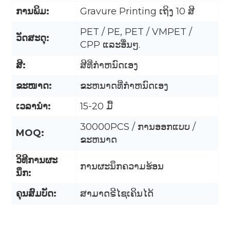
ການພິມ:
Gravure Printing ເຖິງ 10 ສີ
PET / PE, PET / VMPET /
ວັດສະດຸ:
CPP ແລະອື່ນໆ.
ສີ:
ສີທີ່ກໍາຫນົດເອງ
ຂະໜາດ:
ຂະຫນາດທີ່ກໍາຫນົດເອງ
ເວລານໍາ:
15-20 ມື້
30000PCS / ການອອກແບບ /
MOQ:
ຂະຫນາດ
ວິທີການຜະ
ການຜະນຶກຄວາມຮ້ອນ
ນຶກ:
.
ຄຸນສົມບັດ:
ສາມາດຣີໄຊເຄິນໄດ້