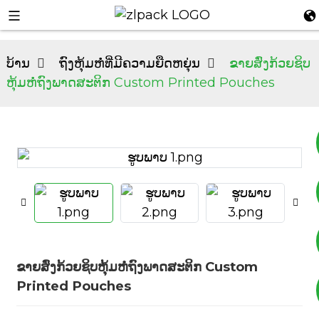
ບ້ານ
ຖົງຫຸ້ມຫໍ່ທີ່ມີຄວາມຍືດຫຍຸ່ນ
ຂາຍສົ່ງກ້ວຍຊິບ
ຫຸ້ມຫໍ່ຖົງພາດສະຕິກ Custom Printed Pouches
+8617753933792
+8619953939264
ຂາຍສົ່ງກ້ວຍຊິບຫຸ້ມຫໍ່ຖົງພາດສະຕິກ Custom
Printed Pouches