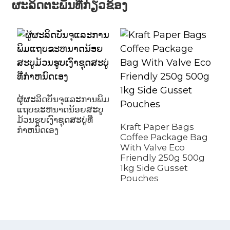
ຜະລິດຕະພັນທີ່ກ່ຽວຂ້ອງ
ຜູ້ຜະລິດບັນຈຸແລະການພິມ
ແຖບຂະຫນາດນ້ອຍສະບູ
ຮ
ມ້ວນຮູບເງົາຊຸດສະບູ່ທີ່
ເ
Kraft Paper Bags
ກໍາຫນົດເອງ
O
Coffee Package Bag
ສ
With Valve Eco
ປ
Friendly 250g 500g
1kg Side Gusset
Pouches