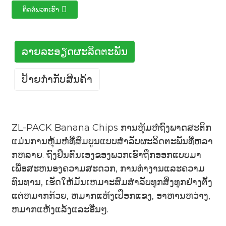
ຕິດຕໍ່ພວກເຮົາ
ລາຍ​ລະ​ອຽດ​ຜະ​ລິດ​ຕະ​ພັນ​
ປ້າຍກຳກັບສິນຄ້າ
ZL-PACK Banana Chips ການຫຸ້ມຫໍ່ຖົງພາດສະຕິກ
ແມ່ນການຫຸ້ມຫໍ່ທີ່ສົມບູນແບບສໍາລັບຜະລິດຕະພັນທີ່ຫລາ
ກຫລາຍ. ຖົງຢືນຕົນເອງຂອງພວກເຮົາຖືກອອກແບບມາ
ເພື່ອສະຫນອງຄວາມສະດວກ, ການທໍາງານແລະຄວາມ
ທົນທານ, ເຮັດໃຫ້ມັນເຫມາະສົມສໍາລັບທຸກສິ່ງທຸກຢ່າງຕັ້ງ
ແຕ່ຫມາກກ້ວຍ, ຫມາກແຫ້ງເປືອກແຂງ, ອາຫານຫວ່າງ,
ຫມາກແຫ້ງແລ້ງແລະອື່ນໆ.