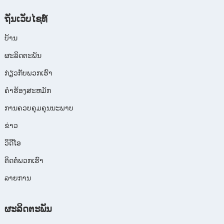
ຖັນເວັບໄຊທ໌
ບ້ານ
ຜະລິດຕະພັນ
ກ່ຽວກັບພວກເຮົາ
ຄໍາຮ້ອງສະຫມັກ
ການຄວບຄຸມຄຸນນະພາບ
ຂ່າວ
ວິດີໂອ
ຕິດຕໍ່ພວກເຮົາ
ລາຍການ
ຜະ​ລິດ​ຕະ​ພັນ