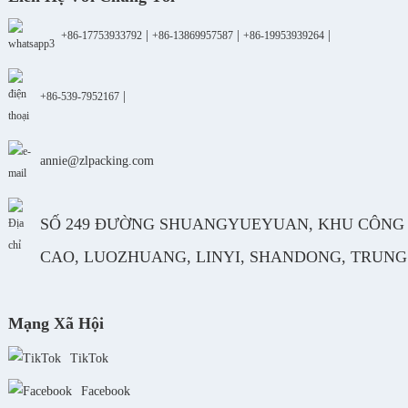
|
|
|
+86-17753933792
+86-13869957587
+86-19953939264
|
+86-539-7952167
annie@zlpacking.com
SỐ 249 ĐƯỜNG SHUANGYUEYUAN, KHU CÔNG
CAO, LUOZHUANG, LINYI, SHANDONG, TRUN
Mạng Xã Hội
TikTok
Facebook