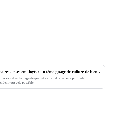
ZL-PACK célèbre les anniversaires de ses employés : un témoignage de culture de bienveillance
es sacs d’emballage de qualité va de pair avec une profonde
endent tout cela possible.