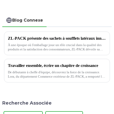
Blog Connexe
ZL-PACK présente des sachets à soufflets latéraux innovants pour une conservation supérieure des produits
À une époque où l'emballage joue un rôle crucial dans la qualité des
produits et la satisfaction des consommateurs, ZL-PACK dévoile sa
dernière nouveauté : la pochette à soufflet latéral. Ces pochettes ont été
soigneusement conçues...
Travailler ensemble, écrire un chapitre de croissance
De débutante à cheffe d'équipe, découvrez la force de la croissance.
Lora, du département Commerce extérieur de ZL-PACK, a remporté les
titres d'« Experte technique », de « Satisfaction client »…
Recherche Associée