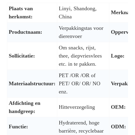
Plaats van
Linyi, Shandong,
Merknaa
herkomst:
China
Verpakkingstas voor
Productnaam:
Oppervla
dierenvoer
Om snacks, rijst,
Sollicitatie:
thee, diepvriesvlees
Logo:
etc. in te pakken.
PET /OR /OR of
Materiaalstructuur:
PET/ OR/ OR/ NO
Verpakkin
enz.
Afdichting en
Hitteverzegeling
OEM:
handgreep:
Hydraterend, hoge
Functie:
ODM:
barrière, recyclebaar