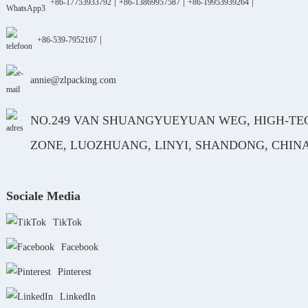
|
|
|
+86-17753933792
+86-13869957587
+86-19953939264
|
+86-539-7952167
annie@zlpacking.com
NO.249 VAN SHUANGYUEYUAN WEG, HIGH-TE
ZONE, LUOZHUANG, LINYI, SHANDONG, CHIN
Sociale Media
TikTok
Facebook
Pinterest
LinkedIn