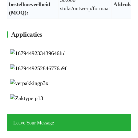
30.000
bestelhoeveelheid
Afdrukke
stuks/ontwerp/formaat
(MOQ):
Applicaties
Leave Your Message