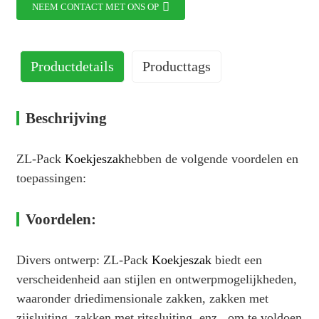
NEEM CONTACT MET ONS OP
Productdetails
Producttags
Beschrijving
ZL-Pack
Koekjeszak
hebben de volgende voordelen en
toepassingen:
Voordelen:
Divers ontwerp: ZL-Pack
Koekjeszak
biedt een
verscheidenheid aan stijlen en ontwerpmogelijkheden,
waaronder driedimensionale zakken, zakken met
zijsluiting, zakken met ritssluiting, enz., om te voldoen