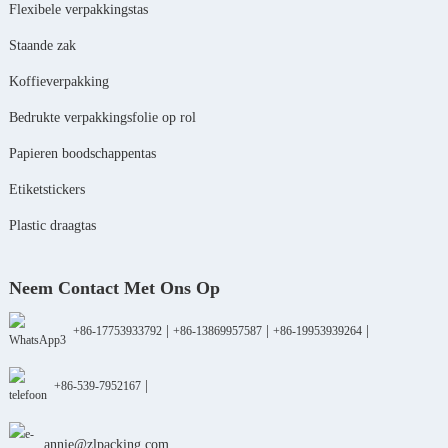
Flexibele verpakkingstas
Staande zak
Koffieverpakking
Bedrukte verpakkingsfolie op rol
Papieren boodschappentas
Etiketstickers
Plastic draagtas
Neem Contact Met Ons Op
|
|
|
+86-17753933792
+86-13869957587
+86-19953939264
|
+86-539-7952167
annie@zlpacking.com