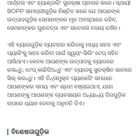
ଆର୍ଦ୍ରତା ଏବଂ ହ୍ୟାଣ୍ଡଲିଂ ସୁରକ୍ଷା ପ୍ରଦାନ କରେ। ସ୍ଥାୟୀ
BOPP ସାମଗ୍ରୀଗୁଡ଼ିକ ନିଶ୍ଚିତ କରେ ଯେ ଆପଣଙ୍କ
ଉତ୍ପାଦଗୁଡ଼ିକ ସେମାନଙ୍କର ମୂଳ ଅବସ୍ଥାରେ ରହିବ,
ସେମାନଙ୍କର ଗୁଣବତ୍ତା ଏବଂ ସତେଜତା ବଜାୟ ରଖିବ।
ଏହି ବ୍ୟାଗଗୁଡ଼ିକ ବ୍ୟବହାର କରିବାକୁ ମଧ୍ୟ ସହଜ ଏବଂ
ପ୍ୟାକିଂକୁ ସହଜ କରିବା ପାଇଁ ସ୍ୱୟଂ-ସିଲିଂ ଟେପ୍ ସହିତ
ଆସିଥାଏ। କେବଳ ଆପଣଙ୍କ ଉତ୍ପାଦକୁ ବ୍ୟାଗରେ
ରଖନ୍ତୁ, ଟେପ୍ କାଢିଦିଅନ୍ତୁ ଏବଂ ବ୍ୟାଗକୁ ସୁରକ୍ଷିତ ଭାବରେ
ସିଲ୍ କରନ୍ତୁ। ଏହି ଚିନ୍ତାମୁକ୍ତ ପ୍ୟାକେଜିଂ ସମାଧାନ
ଆପଣଙ୍କର ସମୟ ଏବଂ ଶ୍ରମ ବଞ୍ଚାଇଥାଏ, ଯାହା
ଆପଣଙ୍କୁ ଆପଣଙ୍କ ବ୍ୟବସାୟର ଅନ୍ୟାନ୍ୟ ଦିଗଗୁଡ଼ିକ
ଉପରେ ଧ୍ୟାନ ଦେବାକୁ ଅନୁମତି ଦିଏ।
ବିଶେଷତାଗୁଡ଼ିକ