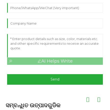
AI Helps Write
Send
ସମ୍ବନ୍ଧିତ ଉତ୍ପାଦଗୁଡିକ