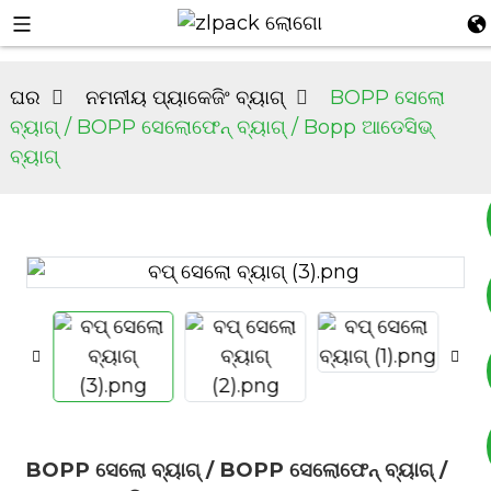
ଘର
ନମନୀୟ ପ୍ୟାକେଜିଂ ବ୍ୟାଗ୍
BOPP ସେଲୋ
ବ୍ୟାଗ୍ / BOPP ସେଲୋଫେନ୍ ବ୍ୟାଗ୍ / Bopp ଆଡେସିଭ୍
ବ୍ୟାଗ୍
+୮୬୧୭୭୫୩୯୩୩୭୯୨
+୮୬୧୯୯୫୩୯୩୯୨୬୪
BOPP ସେଲୋ ବ୍ୟାଗ୍ / BOPP ସେଲୋଫେନ୍ ବ୍ୟାଗ୍ /