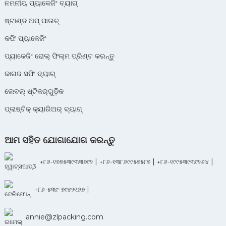
ନମନୀୟ ପ୍ୟାକେଜିଂ ବ୍ୟାଗ୍
ଷ୍ଟାଣ୍ଡ ଅପ୍ ପାଉଚ୍
କଫି ପ୍ୟାକେଜିଂ
ପ୍ୟାକେଜିଂ ରୋଲ୍ ଫିଲ୍ମ ପ୍ରିଣ୍ଟ କରନ୍ତୁ
କାଗଜ ସପିଂ ବ୍ୟାଗ୍
ଲେବଲ୍ ଷ୍ଟିକର୍‌ଗୁଡ଼ିକ
ପ୍ଲାଷ୍ଟିକ୍ କ୍ୟାରିଅର୍ ବ୍ୟାଗ୍
ଆମ ସହିତ ଯୋଗାଯୋଗ କରନ୍ତୁ
|
|
|
+୮୬-୧୭୭୫୩୯୩୩୭୯୨
+୮୬-୧୩୮୬୯୯୫୭୫୮୭
+୮୬-୧୯୯୫୩୯୩୯୨୬୪
|
+୮୬-୫୩୯-୭୯୫୨୧୬୭
annie@zlpacking.com