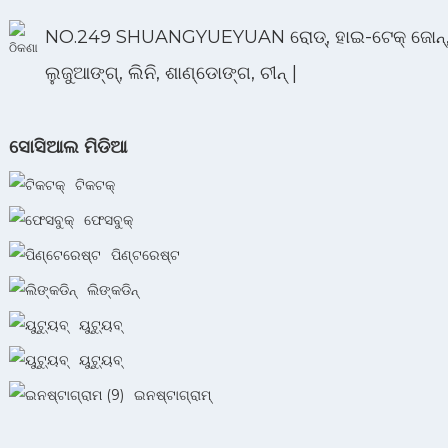
NO.249 SHUANGYUEYUAN ରୋଡ୍, ହାଇ-ଟେକ୍ ଜୋନ୍
ଲୁଜୁଆଙ୍ଗ୍, ଲିନି, ଶାଣ୍ଡୋଙ୍ଗ, ଚୀନ୍ |
ସୋସିଆଲ ମିଡିଆ
ଟିକଟକ୍
ଫେସବୁକ୍
ପିଣ୍ଟରେଷ୍ଟ
ଲିଙ୍କଡିନ୍
ୟୁଟ୍ୟୁବ୍
ୟୁଟ୍ୟୁବ୍
ଇନଷ୍ଟାଗ୍ରାମ୍