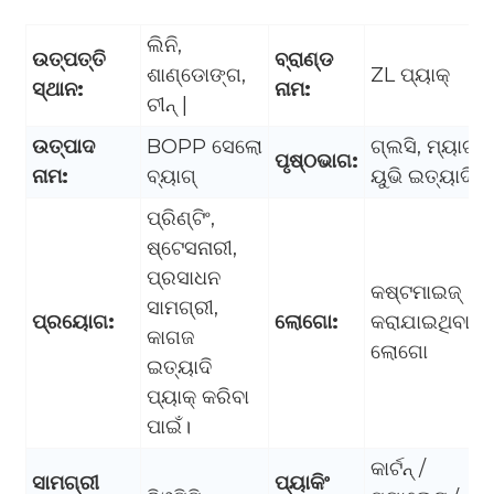
ଲିନି,
ଉତ୍ପତ୍ତି
ବ୍ରାଣ୍ଡ
ଶାଣ୍ଡୋଙ୍ଗ,
ZL ପ୍ୟାକ୍
ସ୍ଥାନ:
ନାମ:
ଚୀନ୍ |
ଉତ୍ପାଦ
BOPP ସେଲୋ
ଗ୍ଲସି, ମ୍ୟାଟ୍,
ପୃଷ୍ଠଭାଗ:
ନାମ:
ବ୍ୟାଗ୍
ୟୁଭି ଇତ୍ୟାଦି।
ପ୍ରିଣ୍ଟିଂ,
ଷ୍ଟେସନାରୀ,
ପ୍ରସାଧନ
କଷ୍ଟମାଇଜ୍
ସାମଗ୍ରୀ,
ପ୍ରୟୋଗ:
ଲୋଗୋ:
କରାଯାଇଥିବା
କାଗଜ
ଲୋଗୋ
ଇତ୍ୟାଦି
ପ୍ୟାକ୍ କରିବା
ପାଇଁ।
କାର୍ଟନ୍ /
ସାମଗ୍ରୀ
ପ୍ୟାକିଂ