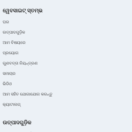
ୱେବସାଇଟ୍ ସ୍ତମ୍ଭ
ଘର
ଉତ୍ପାଦଗୁଡ଼ିକ
ଆମ ବିଷୟରେ
ପ୍ରୟୋଗ
ଗୁଣବତ୍ତା ନିୟନ୍ତ୍ରଣ
ସମାଚାର
ଭିଡିଓ
ଆମ ସହିତ ଯୋଗାଯୋଗ କରନ୍ତୁ
କ୍ୟାଟାଲଗ୍
ଉତ୍ପାଦଗୁଡ଼ିକ