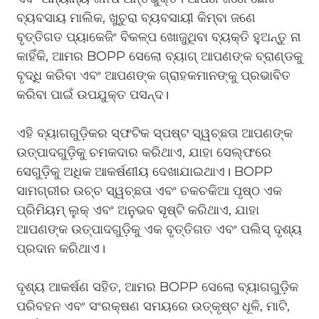
ବ୍ୟବସାୟ ମାଲିକ, ଖୁଚୁରା ବ୍ୟବସାୟୀ କିମ୍ବା ଜଣେ
ବୃତ୍ତିଗତ ପ୍ୟାକେଜିଂ ବିକଳ୍ପ ଖୋଜୁଥିବା ବ୍ୟକ୍ତି ହୁଅନ୍ତୁ ନା
କାହିଁକି, ଆମର BOPP ସେଲୋ ବ୍ୟାଗ୍ ଆପଣଙ୍କ ବ୍ରାଣ୍ଡକୁ
ବୃଦ୍ଧି କରିବା ଏବଂ ଆପଣଙ୍କ ଗ୍ରାହକମାନଙ୍କୁ ପ୍ରଭାବିତ
କରିବା ପାଇଁ ଉପଯୁକ୍ତ ପସନ୍ଦ।
ଏହି ବ୍ୟାଗଗୁଡ଼ିକର ସ୍ଫଟିକ ସ୍ପଷ୍ଟ ସ୍ୱଚ୍ଛତା ଆପଣଙ୍କ
ଉତ୍ପାଦଗୁଡ଼ିକୁ ଚମକଦାର କରିଥାଏ, ଯାହା ସେଲ୍ଫରେ
ସେଗୁଡ଼ିକୁ ଅଧିକ ଆକର୍ଷଣୀୟ ଦେଖାଯାଇଥାଏ। BOPP
ସାମଗ୍ରୀର ଉଚ୍ଚ ସ୍ୱଚ୍ଛତା ଏବଂ ଚକଚକିଆ ପୃଷ୍ଠ ଏକ
ପ୍ରିମିୟମ୍ ଲୁକ୍ ଏବଂ ଅନୁଭବ ସୃଷ୍ଟି କରିଥାଏ, ଯାହା
ଆପଣଙ୍କ ଉତ୍ପାଦଗୁଡ଼ିକୁ ଏକ ବୃତ୍ତିଗତ ଏବଂ ପଲିସ୍ ଦୃଶ୍ୟ
ପ୍ରଦାନ କରିଥାଏ।
ଦୃଶ୍ୟ ଆକର୍ଷଣ ସହିତ, ଆମର BOPP ସେଲୋ ବ୍ୟାଗଗୁଡ଼ିକ
ପରିବହନ ଏବଂ ସଂରକ୍ଷଣ ସମୟରେ ଉତ୍କୃଷ୍ଟ ଧୂଳି, ମାଟି,