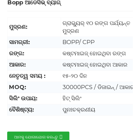
Bopp ଆଡେସିଭ୍ ବ୍ୟାଗ୍
ଗ୍ରାଭ୍ୟୁର୍ ୧୦ ରଙ୍ଗ ପର୍ଯ୍ୟନ୍ତ
ମୁଦ୍ରଣ:
ମୁଦ୍ରଣ
ସାମଗ୍ରୀ:
BOPP/ CPP
ରଙ୍ଗ:
କଷ୍ଟମାଇଜ୍ ହୋଇଥିବା ରଙ୍ଗ
ଆକାର:
କଷ୍ଟମାଇଜ୍ ହୋଇଥିବା ଆକାର
ନେତୃତ୍ୱ ସମୟ :
୧୫-୨୦ ଦିନ
MOQ:
30000PCS / ଡିଜାଇନ୍ / ଆକାର
ସିଲିଂ ଉପାୟ:
ହିଟ୍ ସିଲିଂ
.
ବୈଶିଷ୍ଟ୍ୟ:
ପୁନଃଚକ୍ରଣୀୟ
ଆମକୁ ଯୋଗାଯୋଗ କରନ୍ତୁ