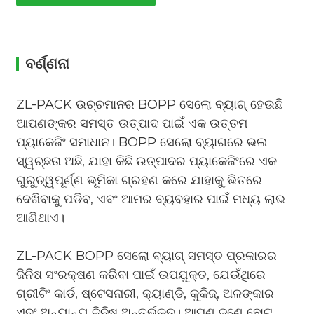
ବର୍ଣ୍ଣନା
ZL-PACK ଉଚ୍ଚମାନର BOPP ସେଲୋ ବ୍ୟାଗ୍ ହେଉଛି
ଆପଣଙ୍କର ସମସ୍ତ ଉତ୍ପାଦ ପାଇଁ ଏକ ଉତ୍ତମ
ପ୍ୟାକେଜିଂ ସମାଧାନ। BOPP ସେଲୋ ବ୍ୟାଗରେ ଭଲ
ସ୍ୱଚ୍ଛତା ଅଛି, ଯାହା କିଛି ଉତ୍ପାଦର ପ୍ୟାକେଜିଂରେ ଏକ
ଗୁରୁତ୍ୱପୂର୍ଣ୍ଣ ଭୂମିକା ଗ୍ରହଣ କରେ ଯାହାକୁ ଭିତରେ
ଦେଖିବାକୁ ପଡିବ, ଏବଂ ଆମର ବ୍ୟବହାର ପାଇଁ ମଧ୍ୟ ଲାଭ
ଆଣିଥାଏ।
ZL-PACK BOPP ସେଲୋ ବ୍ୟାଗ୍ ସମସ୍ତ ପ୍ରକାରର
ଜିନିଷ ସଂରକ୍ଷଣ କରିବା ପାଇଁ ଉପଯୁକ୍ତ, ଯେଉଁଥିରେ
ଗ୍ରୀଟିଂ କାର୍ଡ, ଷ୍ଟେସନାରୀ, କ୍ୟାଣ୍ଡି, କୁକିଜ୍, ଅଳଙ୍କାର
ଏବଂ ଅନ୍ୟାନ୍ୟ ଜିନିଷ ଅନ୍ତର୍ଭୁକ୍ତ। ଆପଣ ଜଣେ ଛୋଟ