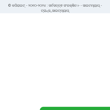
© କପିରାଇଟ୍ - ୨୦୧୦-୨୦୨୪ : ସର୍ବସତ୍ତ୍ଵ ସଂରକ୍ଷିତ।- -
ସାଇଟମ୍ୟାପ୍
-
ଟ୍ରାନ୍ସ_ସାଇଟ୍‌ମ୍ୟାପ୍