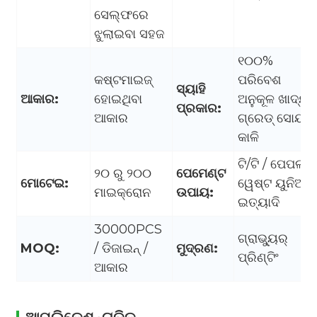
ସେଲ୍ଫରେ
ଝୁଲାଇବା ସହଜ
୧୦୦%
କଷ୍ଟମାଇଜ୍
ପରିବେଶ
ସ୍ୟାହି
ଆକାର:
ହୋଇଥିବା
ଅନୁକୂଳ ଖାଦ୍ୟ
ପ୍ରକାର:
ଆକାର
ଗ୍ରେଡ୍ ସୋୟା
କାଳି
ଟି/ଟି / ପେପଲ୍ /
୨୦ ରୁ ୨୦୦
ପେମେଣ୍ଟ
ମୋଟେଇ:
ୱେଷ୍ଟ ୟୁନିଅନ୍
ମାଇକ୍ରୋନ
ଉପାୟ:
ଇତ୍ୟାଦି
30000PCS
ଗ୍ରାଭ୍ୟୁର୍
MOQ:
/ ଡିଜାଇନ୍ /
ମୁଦ୍ରଣ:
ପ୍ରିଣ୍ଟିଂ
ଆକାର