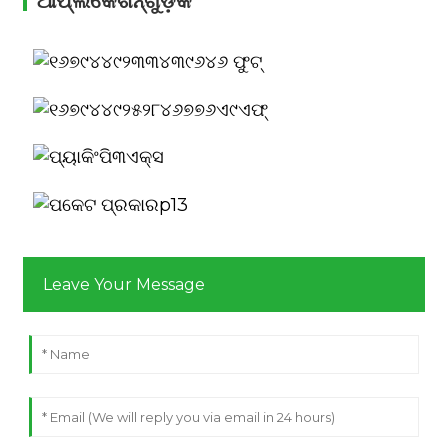
ଆପ୍ଲିକେଶନ୍‍ଗୁଡ଼ିକ
Leave Your Message