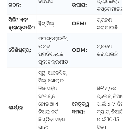
ବିଓପିପି
ପ୍ୟାଲେଟ୍ /
ଗଠନ:
ଉପାୟ:
କଷ୍ଟୋମାଇଜ୍ଡ
ସିଲିଂ ଏବଂ
ଗ୍ରହଣ
ହିଟ୍ ସିଲ୍
OEM:
ହ୍ୟାଣ୍ଡେଲିଂ:
କରାଯାଇଛି
ମଇଶ୍ଚରାଇଜିଂ,
ଉଚ୍ଚ
ଗ୍ରହଣ
ବୈଶିଷ୍ଟ୍ୟ:
ODM:
ପ୍ରତିବନ୍ଧକ,
କରାଯାଇଛି
ପୁନଃଚକ୍ରଣୀୟ
ସ୍ୱ-ଆଡେସିଭ୍
ସିଲ୍ ଖୋଲାର
ଜିଭ ସହିତ
ସିଲିଣ୍ଡର
ସଂଲଗ୍ନ
ପ୍ଲେଟ୍ ତିଆରି
ହୋଇଥାଏ
ନେତୃତ୍ୱ
ପାଇଁ 5-7 ଦିନ
କାର୍ଯ୍ୟ:
ଟିଅର୍ ନର୍ଚ:
ସମୟ:
ବ୍ୟାଗ୍ ତିଆରି
ଛିଣ୍ଡିବା ସହଜ
ପାଇଁ 10-15
ଗାତ:
ଦିନ।