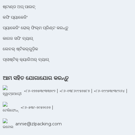
ଷ୍ଟାଣ୍ଡ ଅପ୍ ପାଉଚ୍
କଫି ପ୍ୟାକେଜିଂ
ପ୍ୟାକେଜିଂ ରୋଲ୍ ଫିଲ୍ମ ପ୍ରିଣ୍ଟ କରନ୍ତୁ
କାଗଜ ସପିଂ ବ୍ୟାଗ୍
ଲେବଲ୍ ଷ୍ଟିକର୍‌ଗୁଡ଼ିକ
ପ୍ଲାଷ୍ଟିକ୍ କ୍ୟାରିଅର୍ ବ୍ୟାଗ୍
ଆମ ସହିତ ଯୋଗାଯୋଗ କରନ୍ତୁ
|
|
|
+୮୬-୧୭୭୫୩୯୩୩୭୯୨
+୮୬-୧୩୮୬୯୯୫୭୫୮୭
+୮୬-୧୯୯୫୩୯୩୯୨୬୪
|
+୮୬-୫୩୯-୭୯୫୨୧୬୭
annie@zlpacking.com