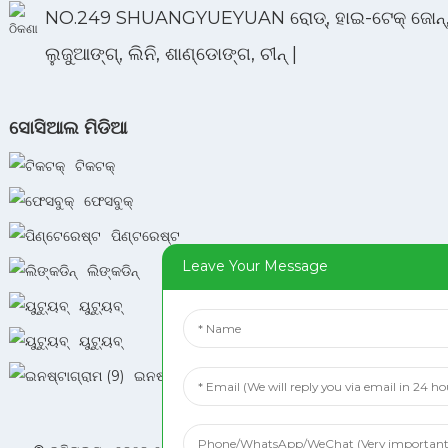
NO.249 SHUANGYUEYUAN ରୋଡ୍, ହାଇ-ଟେକ୍ ଜୋନ୍
ଲୁଜୁଆଙ୍ଗ୍, ଲିନି, ଶାଣ୍ଡୋଙ୍ଗ, ଚୀନ୍ |
ସୋସିଆଲ ମିଡିଆ
ଟିକଟକ୍
ଫେସବୁକ୍
ପିଣ୍ଟରେଷ୍ଟ
Leave Your Message
ଲିଙ୍କଡିନ୍
ୟୁଟ୍ୟୁବ୍
ୟୁଟ୍ୟୁବ୍
ଇନଷ୍ଟାଗ୍ରାମ୍