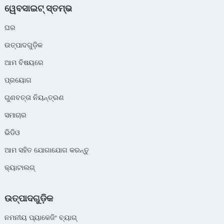
ୱେବସାଇଟ୍ ସ୍ତମ୍ଭ
ଘର
ଉତ୍ପାଦଗୁଡ଼ିକ
ଆମ ବିଷୟରେ
ପ୍ରୟୋଗ
ଗୁଣବତ୍ତା ନିୟନ୍ତ୍ରଣ
ସମାଚାର
ଭିଡିଓ
ଆମ ସହିତ ଯୋଗାଯୋଗ କରନ୍ତୁ
କ୍ୟାଟାଲଗ୍
ଉତ୍ପାଦଗୁଡ଼ିକ
ନମନୀୟ ପ୍ୟାକେଜିଂ ବ୍ୟାଗ୍