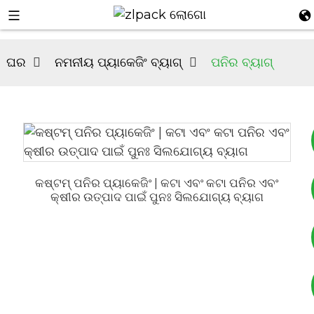
ଘର
ନମନୀୟ ପ୍ୟାକେଜିଂ ବ୍ୟାଗ୍
ପନିର ବ୍ୟାଗ୍
କଷ୍ଟମ୍ ପନିର ପ୍ୟାକେଜିଂ | କଟା ଏବଂ କଟା ପନିର ଏବଂ
+୮୬୧୭୭୫୩୯୩୩୭୯୨
କ୍ଷୀର ଉତ୍ପାଦ ପାଇଁ ପୁନଃ ସିଲଯୋଗ୍ୟ ବ୍ୟାଗ
+୮୬୧୯୯୫୩୯୩୯୨୬୪