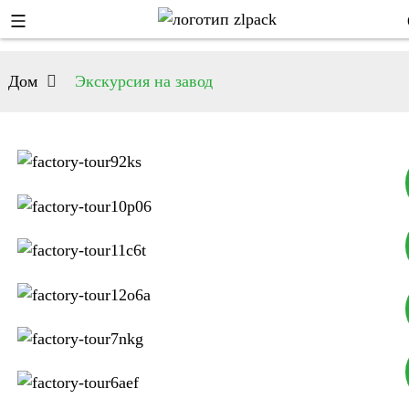
Дом
Экскурсия на завод
+8617753933792
+8619953939264