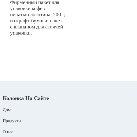
Фирменный пакет для
упаковки кофе с
И
печатью логотипа, 500 г,
и
из крафт-бумаги: пакет
п
с клапаном для стоячей
д
упаковки.
к
у
Колонка На Сайте
Дом
Продукты
О нас