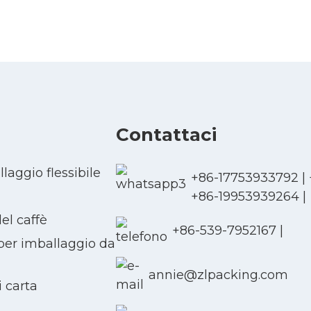
Contattaci
laggio flessibile
+86-17753933792
|
+86-19953939264
|
l caffè
+86-539-7952167
|
 per imballaggio da
annie@zlpacking.com
i carta