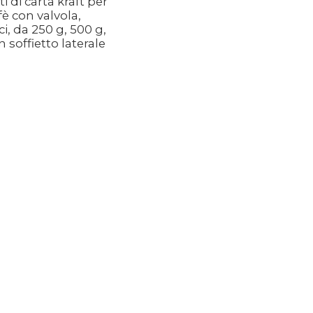
i di carta kraft per
fè con valvola,
i, da 250 g, 500 g,
n soffietto laterale