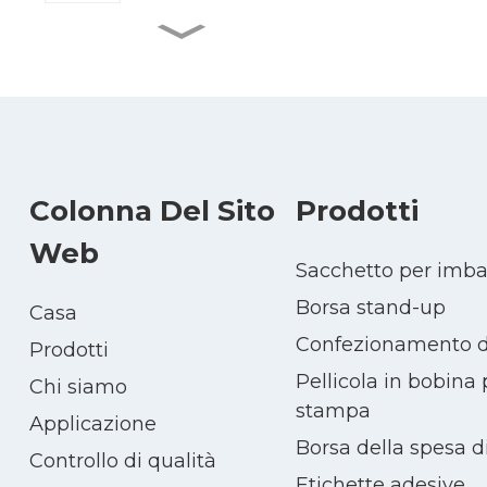
Shampoo balsamo
prodotti per la cura dei
capelli individuali...
Fornitura di fabbrica di
pellicola in rotoli per
imballaggio di ketchup...
Colonna Del Sito
Prodotti
Sacchetto per
imballaggio per cereali,
Web
umidità per cereali...
Sacchetto per imbal
Sacchetto per
Borsa stand-up
Casa
imballaggio di carne
secca personalizzata
Confezionamento de
Prodotti
con stampa
richiudibile...
Pellicola in bobina
Chi siamo
stampa
Applicazione
Borsa della spesa d
Controllo di qualità
Etichette adesive