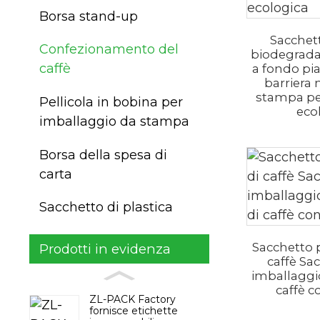
Borsa stand-up
Sacchett
Confezionamento del
biodegradab
caffè
a fondo pia
barriera 
stampa pe
Pellicola in bobina per
eco
imballaggio da stampa
Borsa della spesa di
carta
Sacchetto di plastica
Sacchetto p
Prodotti in evidenza
caffè Sa
imballaggio
caffè c
ZL-PACK Factory
fornisce etichette