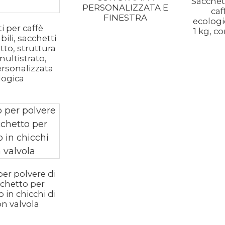
Sacchett
PERSONALIZZATA E
caf
FINESTRA
ecologic
i per caffè
1 kg, co
ili, sacchetti
tto, struttura
multistrato,
rsonalizzata
logica
er polvere di
cchetto per
 in chicchi di
on valvola