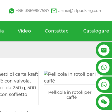
+8613869957587
annie@zlpacking.com
ia
Video
Contattaci
Catalogare
+8617753933792
+8619953939264
Pellicola in rotoli per il
caffè