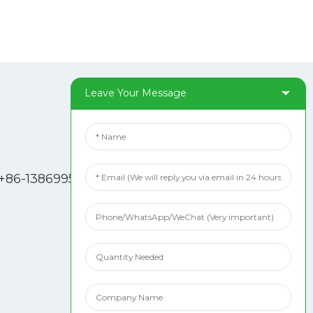
Leave Your Message
Social Media
TikTok
+86-13869957587
|
Facebook
Pinterest
Linkedin
YouTube
YouTube