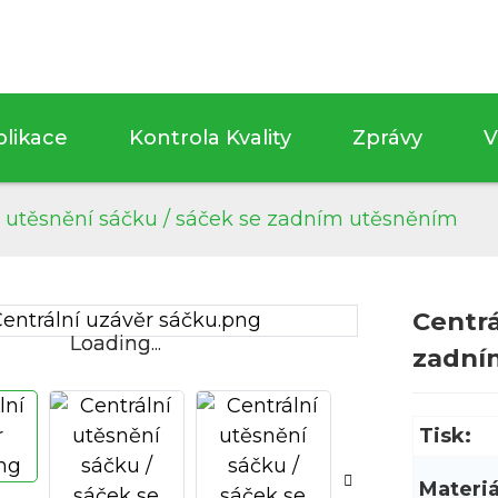
plikace
Kontrola Kvality
Zprávy
V
í utěsnění sáčku / sáček se zadním utěsněním
Centrá
Loading...
Loading...
zadní
Tisk:
Materiá