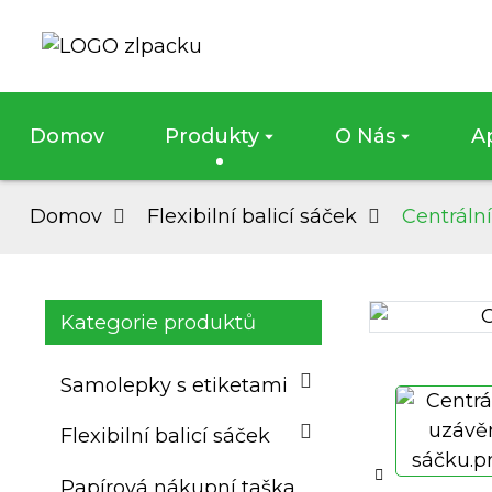
Domov
Produkty
O Nás
A
Domov
Flexibilní balicí sáček
Centráln
Kategorie produktů
Loading...
Loading...
Samolepky s etiketami
Flexibilní balicí sáček
Papírová nákupní taška