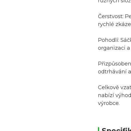
různých slož
Čerstvost: P
rychlé zkáze
Pohodlí: Sáč
organizaci 
Přizpůsobení
odtrhávání a
Celkově vzat
nabízí výhod
výrobce.
Specifi