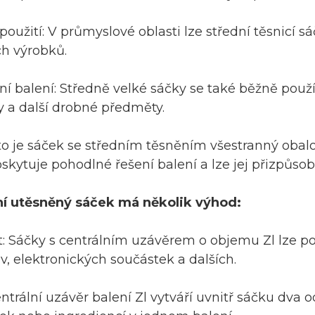
oužití: V průmyslové oblasti lze střední těsnicí sáč
h výrobků.
 balení: Středně velké sáčky se také běžně použí
y a další drobné předměty.
o je sáček se středním těsněním všestranný obalo
skytuje pohodlné řešení balení a lze jej přizpůsobi
ní utěsněný sáček má několik výhod:
: Sáčky s centrálním uzávěrem o objemu Zl lze pou
iv, elektronických součástek a dalších.
ntrální uzávěr balení Zl vytváří uvnitř sáčku dva