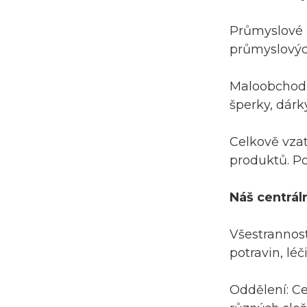
jednotlivě...
Průmyslové p
Tovární dodávka kečupu
průmyslovýc
Balení Roll Film Sáček ...
Maloobchodní
Skladování obilovin
šperky, dárk
Balení pytlů Obiloviny
Vlhkost I...
Celkově vzat
Vlastní potištěný balicí
produktů. Po
sáček na sušené hovězí
maso, znovu utěsněný...
Náš centrál
Všestrannost
potravin, léč
Oddělení: Ce