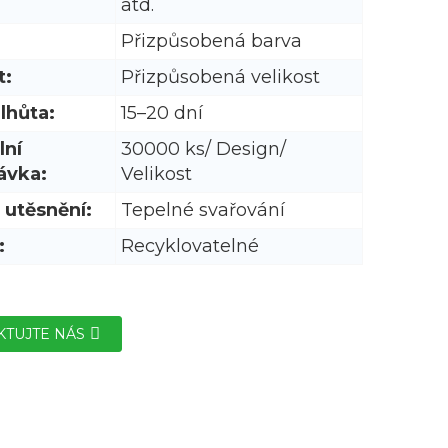
atd.
Přizpůsobená barva
t:
Přizpůsobená velikost
lhůta:
15–20 dní
lní
30000 ks/ Design/
ávka:
Velikost
 utěsnění:
Tepelné svařování
:
Recyklovatelné
KTUJTE NÁS