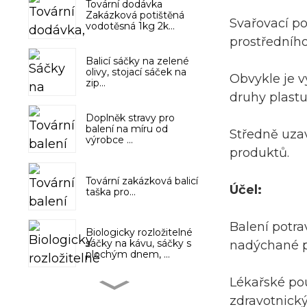
Tovární dodávka
Zakázková potištěná
Svařovací po
vodotěsná 1kg 2k...
prostředního
Balicí sáčky na zelené
olivy, stojací sáček na
Obvykle je v
zip...
druhy plastu
Doplněk stravy pro
balení na míru od
Středně uzav
výrobce ...
produktů.
Tovární zakázková balicí
Účel:
taška pro...
Balení potra
Biologicky rozložitelné
sáčky na kávu, sáčky s
nadýchané po
plochým dnem, ...
Lékařské pou
Šampon a kondicionér,
zdravotnický
produkty péče o vlasy