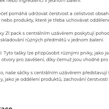
ek nebo ingrediencí v jednom balení.
ečeť pomáhá udržovat čerstvost a celistvost obsah
 nebo produkty, které je třeba uchovávat odděleně
ky Zl pack s centrálním uzávěrem poskytují pohod
a skladování různých předmětů v jednom balení.
: Tyto tašky lze přizpůsobit různými prvky, jako j
 otvory pro zavěšení, díky čemuž jsou vhodné pro š
o, naše sáčky s centrálním uzávěrem představují fl
y, jako je oddělení produktů, zachování čerstvosti 
kace