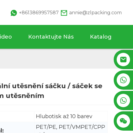
+8613869957587
annie@zlpacking.com
ideo
Kontaktujte Nás
Katalog
+8617753933792
lní utěsnění sáčku / sáček se
m utěsněním
Loading...
Loading...
+8619953939264
Hlubotisk až 10 barev
PET/PE, PET/VMPET/CPP
l: