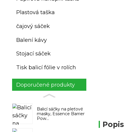
Plastová taška
čajový sáček
Balení kávy
Stojací sáček
Tisk balicí fólie v rolích
Doporučené produkty
Balicí sáčky na pleťové
masky, Essence Barrier
Pow...
Popis