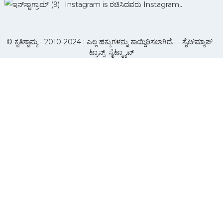
Instagram is ರಚಿಸಿದವರು Instagram,.
© ಕೃತಿಸ್ವಾಮ್ಯ - 2010-2024 : ಎಲ್ಲ ಹಕ್ಕುಗಳನ್ನು ಕಾಯ್ದಿರಿಸಲಾಗಿದೆ.- -
ಸೈಟ್‌ಮ್ಯಾಪ್
-
ಟ್ರಾನ್ಸ್_ಸೈಟ್ಮ್ಯಾಪ್