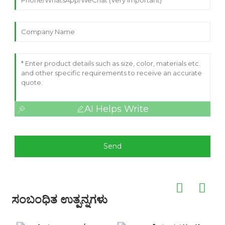
AI Helps Write
Send
ಸಂಬಂಧಿತ ಉತ್ಪನ್ನಗಳು