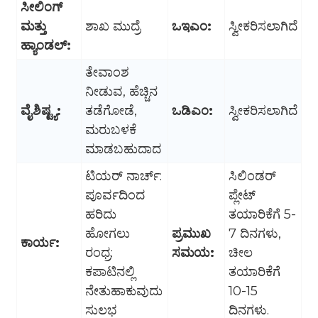
ಸೀಲಿಂಗ್
ಮತ್ತು
ಶಾಖ ಮುದ್ರೆ
ಒಇಎಂ:
ಸ್ವೀಕರಿಸಲಾಗಿದೆ
ಹ್ಯಾಂಡಲ್:
ತೇವಾಂಶ
ನೀಡುವ, ಹೆಚ್ಚಿನ
ವೈಶಿಷ್ಟ್ಯ:
ತಡೆಗೋಡೆ,
ಒಡಿಎಂ:
ಸ್ವೀಕರಿಸಲಾಗಿದೆ
ಮರುಬಳಕೆ
ಮಾಡಬಹುದಾದ
ಟಿಯರ್ ನಾರ್ಚ್:
ಸಿಲಿಂಡರ್
ಪೂರ್ವದಿಂದ
ಪ್ಲೇಟ್
ಹರಿದು
ತಯಾರಿಕೆಗೆ 5-
ಹೋಗಲು
ಪ್ರಮುಖ
7 ದಿನಗಳು,
ಕಾರ್ಯ:
ರಂಧ್ರ:
ಸಮಯ:
ಚೀಲ
ಕಪಾಟಿನಲ್ಲಿ
ತಯಾರಿಕೆಗೆ
ನೇತುಹಾಕುವುದು
10-15
ಸುಲಭ
ದಿನಗಳು.