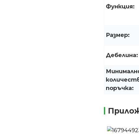
Функция:
Размер:
Дебелина:
Минималн
количеств
поръчка:
Прило