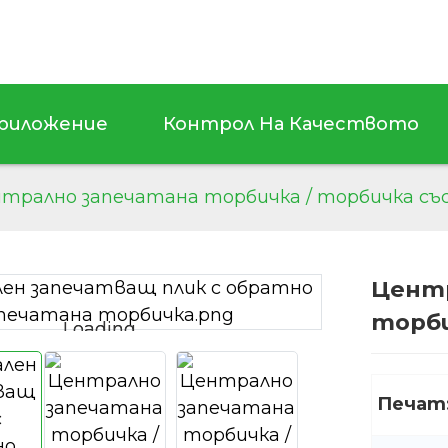
риложение
Контрол На Качеството
трално запечатана торбичка / торбичка със
Центр
торби
Loading...
Loading...
Печат