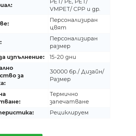
PET/ PE, PET/
иал:
VMPET/ CPP и др.
Персонализиран
ве:
цвят
Персонализиран
:
размер
за изпълнение:
15-20 дни
ално
30000 бр./ Дизайн/
ство за
Размер
а:
на
Термично
тване:
запечатване
теристика:
Рециклируем