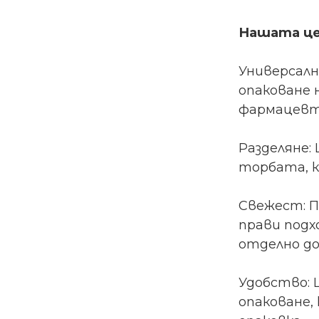
Нашата це
Универсалн
опаковане 
фармацевти
Разделяне:
торбата, к
Свежест: П
прави подх
отделно до
Удобство: 
опаковане,