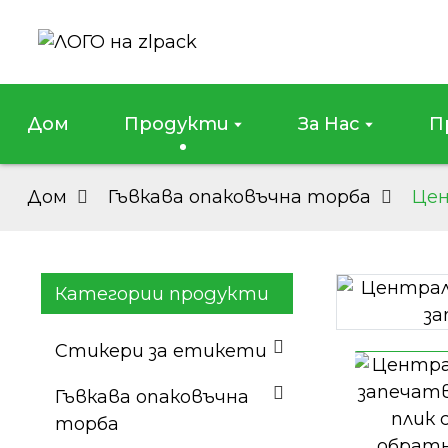
Дом
Продукти
За Нас
П
Дом
Гъвкава опаковъчна торба
Цен
Категории продукти
Loading...
Loading...
Стикери за етикети
Гъвкава опаковъчна
торба