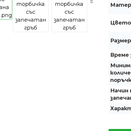
Матер
Цвето
Размер
Време 
Миним
количе
поръчк
Начин 
запеча
Харак