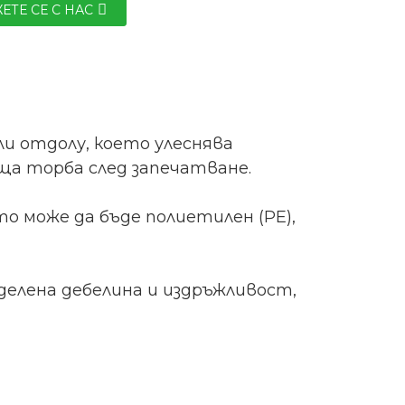
ЕТЕ СЕ С НАС
и отдолу, което улеснява
а торба след запечатване.
о може да бъде полиетилен (PE),
елена дебелина и издръжливост,