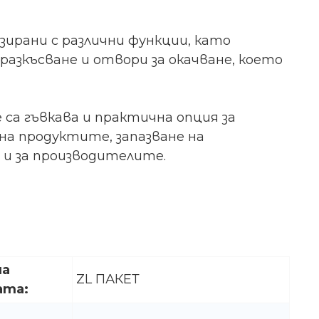
зирани с различни функции, като
разкъсване и отвори за окачване, което
са гъвкава и практична опция за
на продуктите, запазване на
и за производителите.
на
ZL ПАКЕТ
ата: