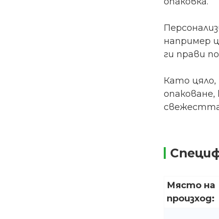
опаковка.
Персонализ
например ц
ги прави п
Като цяло,
опаковане,
свежестта 
Специ
Място на
произход: