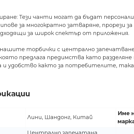
иране: Тези чанти могат да бъдат персонали
ипове за многократно затваряне, прорези за 
одходящи за широк спектър от приложения.
 нашите торбички с централно запечатване 
 която предлага предимства като разделяне 
и удобство както за потребителите, така 
фикации
Име 
Лини, Шандонг, Китай
марк
Централно запечатана