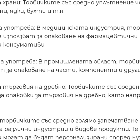
а храни: Торбичките със средно уплътнение че
и, ядки, бухти и т.н.
 употреба: В медицинската индустрия, тор
е използват за опаковане на фармацевтични 
 консумативи.
 употреба: В промишлената област, торбич
ат за опаковане на части, компоненти и дру
а търговия на дребно: Торбичките със среде
за опаковки за търговия на дребно, като нап
 торбичките със средно голямо запечатване 
а различни индустрии и видове продукти. Те
и могат да бъдат персонализирани според н