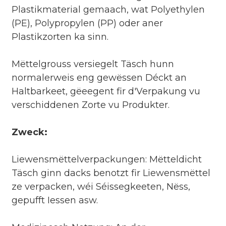
Plastikmaterial gemaach, wat Polyethylen
(PE), Polypropylen (PP) oder aner
Plastikzorten ka sinn.
Mëttelgrouss versiegelt Täsch hunn
normalerweis eng gewëssen Déckt an
Haltbarkeet, gëeegent fir d'Verpakung vu
verschiddenen Zorte vu Produkter.
Zweck:
Liewensmëttelverpackungen: Mëtteldicht
Täsch ginn dacks benotzt fir Liewensmëttel
ze verpacken, wéi Séissegkeeten, Nëss,
gepufft Iessen asw.