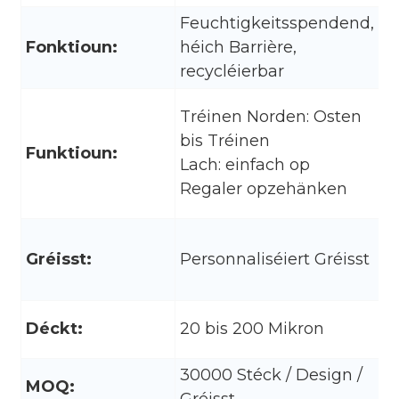
Feuchtigkeitsspendend,
Fonktioun:
héich Barrière,
O
recycléierbar
Tréinen Norden: Osten
bis Tréinen
Funktioun:
L
Lach: einfach op
Regaler opzehänken
Gréisst:
Personnaliséiert Gréisst
T
Déckt:
20 bis 200 Mikron
B
30000 Stéck / Design /
MOQ:
D