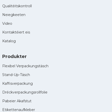
Qualitéitskontroll
Neiegkeeten
Video
Kontaktéiert eis
Katalog
Produkter
Flexibel Verpackungstäsch
Stand-Up-Täsch
Kaffisverpackung
Dréckverpackungsrollfolie
Pabeier Akafstut
Etikettenaufkleber