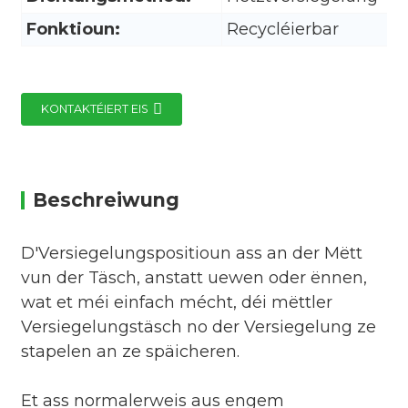
Fonktioun:
Recycléierbar
KONTAKTÉIERT EIS
Beschreiwung
D'Versiegelungspositioun ass an der Mëtt
vun der Täsch, anstatt uewen oder ënnen,
wat et méi einfach mécht, déi mëttler
Versiegelungstäsch no der Versiegelung ze
stapelen an ze späicheren.
Et ass normalerweis aus engem