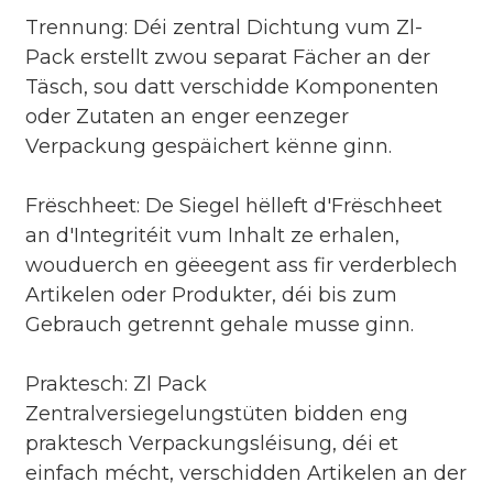
Trennung: Déi zentral Dichtung vum Zl-
Pack erstellt zwou separat Fächer an der
Täsch, sou datt verschidde Komponenten
oder Zutaten an enger eenzeger
Verpackung gespäichert kënne ginn.
Frëschheet: De Siegel hëlleft d'Frëschheet
an d'Integritéit vum Inhalt ze erhalen,
wouduerch en gëeegent ass fir verderblech
Artikelen oder Produkter, déi bis zum
Gebrauch getrennt gehale musse ginn.
Praktesch: Zl Pack
Zentralversiegelungstüten bidden eng
praktesch Verpackungsléisung, déi et
einfach mécht, verschidden Artikelen an der