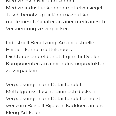
Medizinesch Notzung: An der
Medizinindustrie kënnen mëttelversiegelt
Täsch benotzt gi fir Pharmazeutika,
medizinesch Geräter an aner medizinesch
Versuergung ze verpacken.
Industriell Benotzung: Am industrielle
Beräich kënne mëttelgrouss
Dichtungsbeutel benotzt ginn fir Deeler,
Komponenten an aner Industrieprodukter
ze verpacken.
Verpackungen am Detailhandel:
Mëttelgrouss Täsche ginn och dacks fir
Verpackungen am Detailhandel benotzt,
wéi zum Beispill Bijouen, Kaddoen an aner
kleng Artikelen.