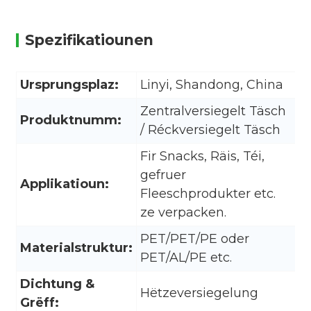
Spezifikatiounen
Ursprungsplaz:
Linyi, Shandong, China
M
Zentralversiegelt Täsch
Produktnumm:
U
/ Réckversiegelt Täsch
Fir Snacks, Räis, Téi,
gefruer
Applikatioun:
L
Fleeschprodukter etc.
ze verpacken.
PET/PET/PE oder
Materialstruktur:
V
PET/AL/PE etc.
Dichtung &
Hëtzeversiegelung
O
Grëff: