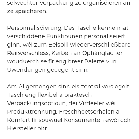
selwechter Verpackung ze organiséieren an
ze späicheren.
Personnaliséierung: Dës Tasche kënne mat
verschiddene Funktiounen personaliséiert
ginn, wéi zum Beispill wiederverschließbare
Reißverschlëss, Kerben an Ophänglächer,
wouduerch se fir eng breet Palette vun
Uwendungen gëeegent sinn.
Am Allgemengen sinn eis zentral versiegelt
Täsch eng flexibel a praktesch
Verpackungsoptioun, déi Virdeeler wéi
Produkttrennung, Frëschheetserhalen a
Komfort fir souwuel Konsumenten ewéi och
Hiersteller bitt.