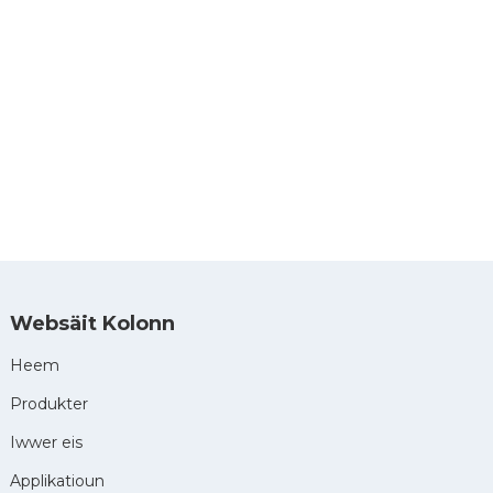
V
Websäit Kolonn
Heem
Produkter
Iwwer eis
Applikatioun