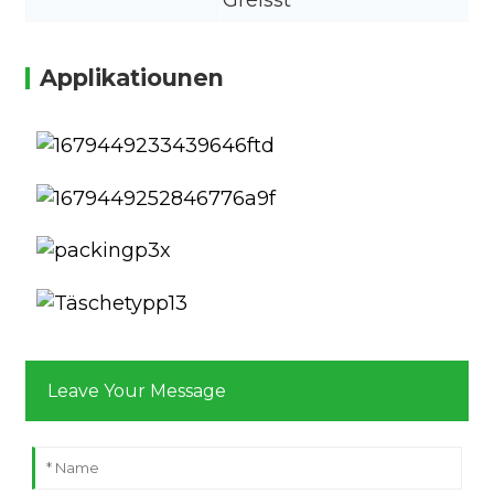
Gréisst
Applikatiounen
Leave Your Message