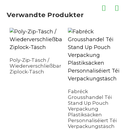
Verwandte Produkter
Poly-Zip-Täsch /
Wiederverschließbar
Ziplock-Täsch
Fabréck
Grousshandel Téi
S
Stand Up Pouch
C
Verpackung
H
Plastiksäcken
i
Personnaliséiert Téi
R
Verpackungstäsch
V