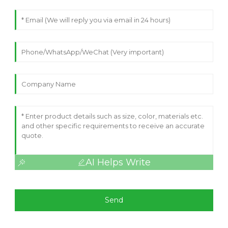
AI Helps Write
Send