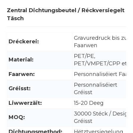
Zentral Dichtungsbeutel / Réckversiegelt
Täsch
Gravuredruck bis zu 1
Dréckerei:
Faarwen
PET/PE,
Material:
PET/VMPET/CPP etc.
Faarwen:
Personnaliséiert Faarf
Personnaliséiert
Gréisst:
Gréisst
.
Liwwerzäit:
15-20 Deeg
30000 Stéck / Design 
MOQ:
Gréisst
Dichtungsmethod:
Hëtztversiegelung