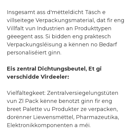
Insgesamt ass d'mëtteldicht Täsch e
villseitege Verpackungsmaterial, dat fir eng
Villfalt vun Industrien an Produkttypen
gëeegent ass. Si bidden eng praktesch
Verpackungsléisung a kënnen no Bedarf
personaliséiert ginn.
Eis zentral Dichtungsbeutel, Et gi
verschidde Virdeeler:
Vielfältegkeet: Zentralversiegelungstüten
vun Zl Pack kënne benotzt ginn fir eng
breet Palette vu Produkter ze verpacken,
dorënner Liewensmëttel, Pharmazeutika,
Elektronikkomponenten a méi.