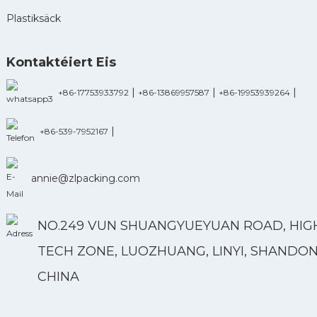
Plastiksäck
Kontaktéiert Eis
|
|
|
+86-17753933792
+86-13869957587
+86-19953939264
|
+86-539-7952167
annie@zlpacking.com
NO.249 VUN SHUANGYUEYUAN ROAD, HIG
TECH ZONE, LUOZHUANG, LINYI, SHANDON
CHINA