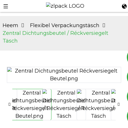
Heem
Flexibel Verpackungstäsch
Zentral Dichtungsbeutel / Réckversiegelt
Täsch
+8617753933792
+8619953939264