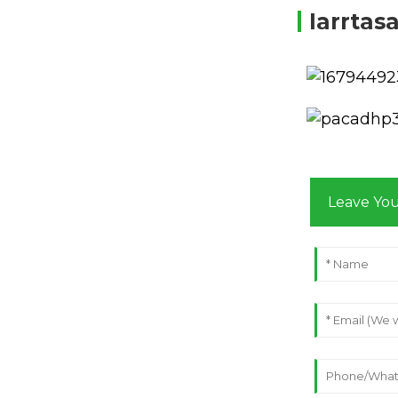
Iarrtas
Leave Yo