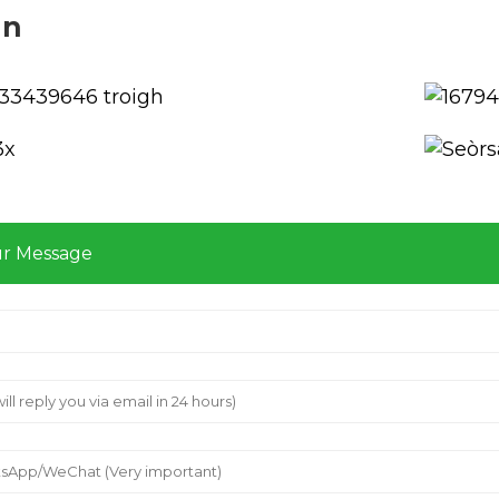
an
ur Message