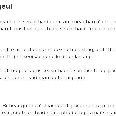
geul
heachadh seulachaidh ann am meadhan a’ bhaga, s
namh nas fhasa am baga seulachaidh meadhanach
 bidh e air a dhèanamh de stuth plastaig, a dh’ fh
e (PP) no seòrsachan eile de phlastaig.
e bidh tiughas agus seasmhachd sònraichte aig p
rsaichean thoraidhean a phacaigeadh.
: Bithear gu tric a’ cleachdadh pocannan ròin m
airean, cnothan, biadh air a phùdar agus mar sin ai