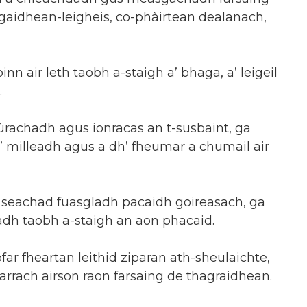
gaidhean-leigheis, co-phàirtean dealanach,
 air leth taobh a-staigh a’ bhaga, a’ leigeil
.
ùrachadh agus ionracas an t-susbaint, ga
’ milleadh agus a dh’ fheumar a chumail air
 seachad fuasgladh pacaidh goireasach, ga
radh taobh a-staigh an aon phacaid.
r fheartan leithid ziparan ath-sheulaichte,
rrach airson raon farsaing de thagraidhean.