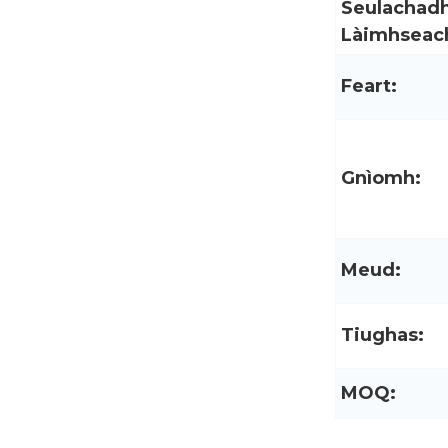
Seulachad
Làimhseac
Feart:
Gnìomh:
Meud:
Tiughas:
MOQ: