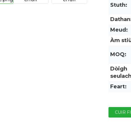
Stuth:
Dathan
Meud:
Àm stiù
MOQ:
Dòigh
seulach
Feart:
CUIR F