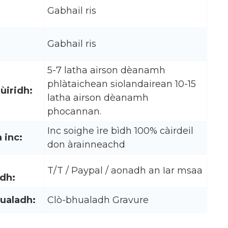
Gabhail ris
Gabhail ris
5-7 latha airson dèanamh
phlàtaichean siolandairean 10-15
ùiridh:
latha airson dèanamh
phocannan.
Inc soighe ìre bìdh 100% càirdeil
 inc:
don àrainneachd
T/T / Paypal / aonadh an Iar msaa
dh:
ualadh:
Clò-bhualadh Gravure