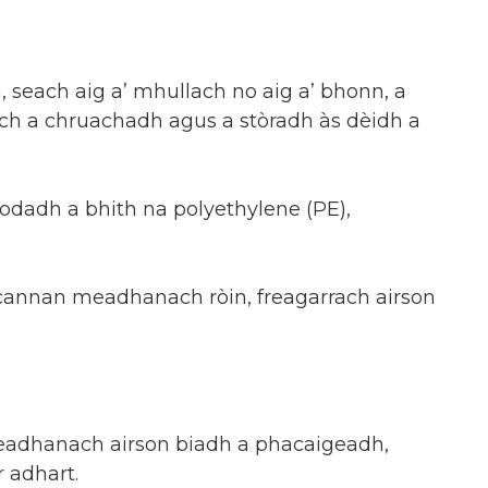
each aig a’ mhullach no aig a’ bhonn, a
 a chruachadh agus a stòradh às dèidh a
aodadh a bhith na polyethylene (PE),
ocannan meadhanach ròin, freagarrach airson
headhanach airson biadh a phacaigeadh,
r adhart.