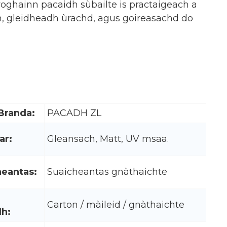
ghainn pacaidh sùbailte is practaigeach a
 gleidheadh ​​ùrachd, agus goireasachd do
Branda:
PACADH ZL
ar:
Gleansach, Matt, UV msaa.
heantas:
Suaicheantas gnàthaichte
Carton / màileid / gnàthaichte
dh: