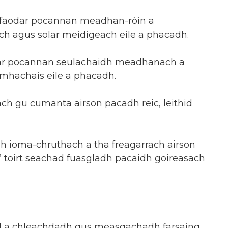
 faodar pocannan meadhan-ròin a
h agus solar meidigeach eile a phacadh.
dar pocannan seulachaidh meadhanach a
mhachais eile a phacadh.
h gu cumanta airson pacadh reic, leithid
 ioma-chruthach a tha freagarrach airson
 toirt seachad fuasgladh pacaidh goireasach
l a chleachdadh gus measgachadh farsaing