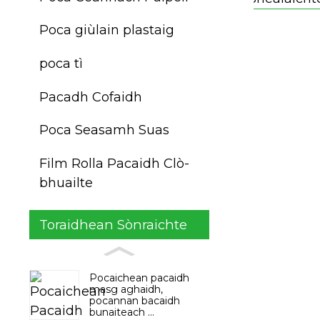
Poca giùlain plastaig
poca tì
Pacadh Cofaidh
Poca Seasamh Suas
Film Rolla Pacaidh Clò-
bhuailte
Toraidhean Sònraichte
Pocaichean pacaidh
masg aghaidh,
pocannan bacaidh
bunaiteach ...