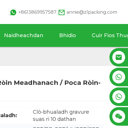
+8613869957587
annie@zlpacking.com
Naidheachdan
Bhidio
Cuir Fios Th
+8617753933792
Ròin Meadhanach / Poca Ròin-
Loading...
Loading...
+8619953939264
Clò-bhualadh gravure
aladh:
suas ri 10 dathan