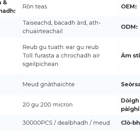
h &
Ròn teas
OEM:
hadh:
Taiseachd, bacadh àrd, ath-
ODM:
chuairteachail
Reub gu tuath: ear gu reub
Toll: furasta a chrochadh air
Àm sti
sgeilpichean
Meud gnàthaichte
Seòrsa
Dòigh
20 gu 200 micron
pàighi
30000PCS / dealbhadh / meud
Clò-bh