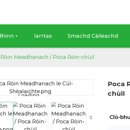
dhinn
Iarrtas
Smachd Càileachd
 Ròin Meadhanach / Poca Ròin-chùil
Poca 
chùil
Loading...
Loading...
Clò-bhu