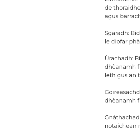
de thoraidhe
agus barrac
Sgaradh: Bid
le diofar ph
Ùrachadh: Bi
dhèanamh fre
leth gus an 
Goireasachd
dhèanamh fur
Gnàthachadh:
notaichean r