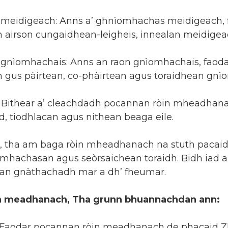
meidigeach: Anns a’ ghnìomhachas meidigeach,
 airson cungaidhean-leigheis, innealan meidigeac
gnìomhachais: Anns an raon gnìomhachais, fao
 gus pàirtean, co-phàirtean agus toraidhean gnìo
: Bithear a’ cleachdadh pocannan ròin mheadhanac
, tiodhlacan agus nithean beaga eile.
, tha am baga ròin mheadhanach na stuth pacaidh
mhachasan agus seòrsaichean toraidh. Bidh iad a’
 an gnàthachadh mar a dh’ fheumar.
in meadhanach, Tha grunn bhuannachdan ann:
Faodar pocannan ròin meadhanach de phacaid Z