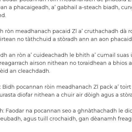
an a phacaigeadh, a’ gabhail a-steach biadh, cun
hd.
h ròn meadhanach pacaid Zl a’ cruthachadh dà roinn
àirtean no tàthchuid a stòradh ann an aon phacaid
dh an ròn a’ cuideachadh le bhith a’ cumail suas 
agarrach airson nithean no toraidhean a bhios a
tèid an cleachdadh.
: Bidh pocannan ròin meadhanach Zl pack a’ toirt
asta diofar nithean a chuir air dòigh agus a stò
 Faodar na pocannan seo a ghnàthachadh le diofa
eubadh, agus tuill crochaidh, gan dèanamh freaga