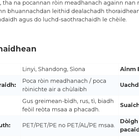
, tha na pocannan ròin meadhanach againn nan ro
nn bhuannachdan leithid dealachadh thoraidhean,
daidh agus do luchd-saothrachaidh le chèile.
haidhean
Linyi, Shandong, Sìona
Ainm 
Poca ròin meadhanach / poca
raidh:
Uachd
ròinichte air a chùlaibh
Gus greimean-bìdh, rus, tì, biadh
Suaic
feòil reòta msaa a phacadh.
Dòigh
uth:
PET/PET/PE no PET/AL/PE msaa.
pacai