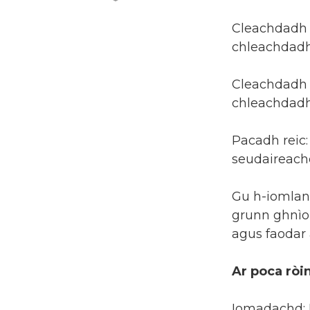
Toraidhean cùram fuilt
conditioner shampoo fa
leth ...
Cleachdadh 
chleachdadh
Pacaidh Film Rolla
Ketchup Solarachaidh
Factaraidh ...
Cleachdadh 
chleachdadh
Poca pacaidh stòraidh
gràin, taiseachd gràin, ...
Pacadh reic
seudaireachd
Poca pacaidh mairteoil
clò-bhuailte
gnàthaichte ath-
Gu h-iomlan
shèalaichte ...
grunn ghnìo
agus faodar
Ar poca rò
Iomadachd: 