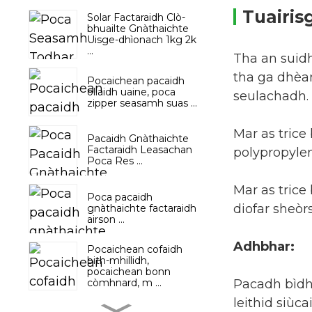
Tuairis
Solar Factaraidh Clò-
bhuailte Gnàthaichte
Uisge-dhìonach 1kg 2k
...
Tha an suid
tha ga dhèa
Pocaichean pacaidh
ollaidh uaine, poca
seulachadh.
zipper seasamh suas ...
Mar as trice
Pacaidh Gnàthaichte
Factaraidh Leasachan
polypropylen
Poca Res ...
Mar as tric
Poca pacaidh
diofar sheò
gnàthaichte factaraidh
airson ...
Adhbhar:
Pocaichean cofaidh
bith-mhillidh,
pocaichean bonn
Pacadh bìdh
còmhnard, m ...
leithid siùc