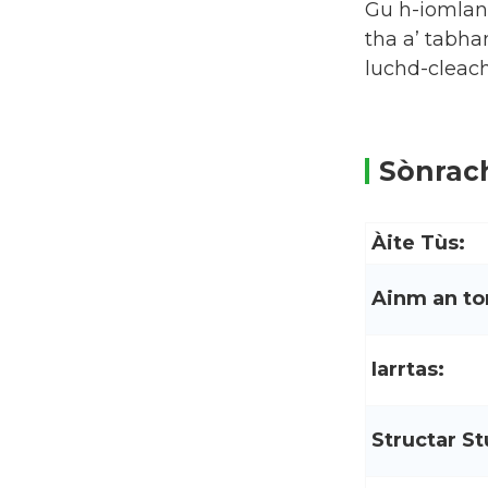
Gu h-iomlan
tha a’ tabha
luchd-cleach
Sònrac
Àite Tùs:
Ainm an to
Iarrtas:
Structar St