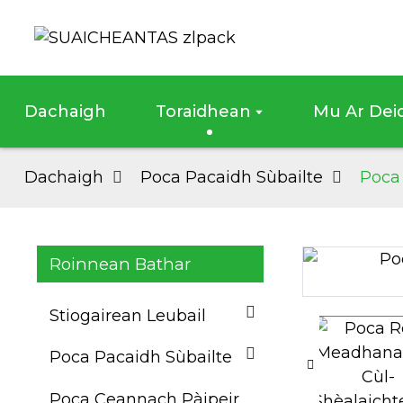
Dachaigh
Toraidhean
Mu Ar Dei
Dachaigh
Poca Pacaidh Sùbailte
Poca
Roinnean Bathar
Loading...
Loading...
Stiogairean Leubail
Poca Pacaidh Sùbailte
Poca Ceannach Pàipeir